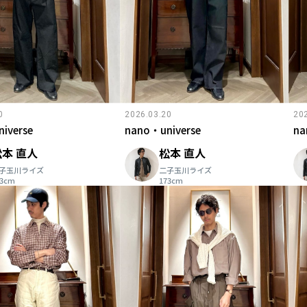
0
2026.03.20
20
iverse
nano・universe
na
松本 直人
松本 直人
子玉川ライズ
二子玉川ライズ
73cm
173cm