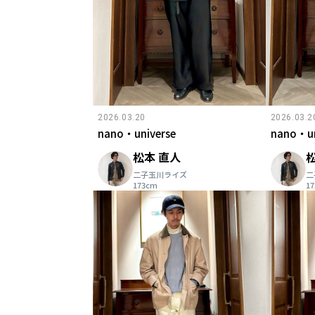
2026.03.20
2026.03.2
nano・universe
nano・un
松本 直人
二子玉川ライズ
二
173cm
1