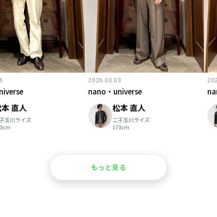
4
2026.03.03
20
iverse
nano・universe
na
松本 直人
松本 直人
子玉川ライズ
二子玉川ライズ
73cm
173cm
もっと見る