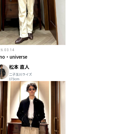
26.03.14
no・universe
松本 直人
二子玉川ライズ
173cm