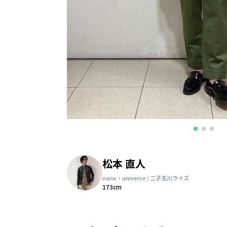
松本 直人
nano・universe / 二子玉川ライズ
173cm