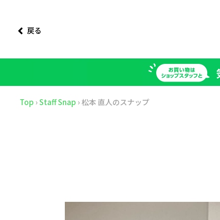
戻る
Top
›
Staff Snap
›
松本 直人のスナップ