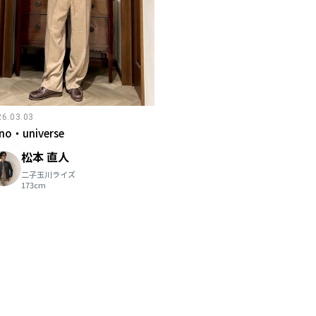
26.03.03
no・universe
松本 直人
二子玉川ライズ
173cm