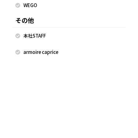
WEGO
2023.06.20
プリント＆ロゴTで遊び心をプラス♪
その他
本社STAFF
2023.06.15
色で遊ぶ♪Aresenseで作るオトナカジュ
armoire caprice
アル
2023.06.13
オンオフ頼れる！今っぽジレ
2023.06.01
低身長・小柄さんのための柄物バランス
コーデ８選