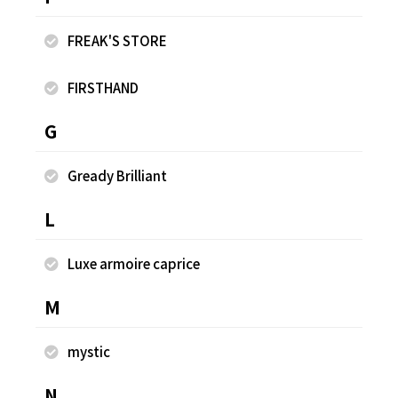
armoire caprice
nano・universe
WEGO
Miki
田邊 真衣
アラ
FREAK'S STORE
ユニモール店
神戸ハーバーランド
心斎橋
158cm
160cm
162cm
FIRSTHAND
G
Gready Brilliant
L
Luxe armoire caprice
2026.08.07
2026.08.07
2026.08.07
mystic
armoire caprice
nano・unive
M
森川小百合
平松
三上
本部
名古屋セントラルパー
札幌ス
mystic
163cm
ク店
174cm
154cm
N