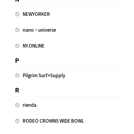
もっと見る
NEWYORKER
nano・universe
NY.ONLINE
Special
特集記事
P
Pilgrim Surf+Supply
R
rienda
RODEO CROWNS WIDE BOWL