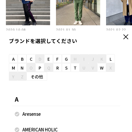
2020.10.08
2021.01.30
2021.02.22
FREAK'S STORE
FREAK'S STORE
FREAK'S ST
ブランドを選択してください
田口 悠人
田口 悠人
田口 
FREAK'S STORE 東
FREAK'S STORE 東
FREAK'
京ソラマチ店
京ソラマチ店
京ソラ
A
B
C
D
E
F
G
H
I
J
K
L
180cm
180cm
180cm
M
N
O
P
Q
R
S
T
U
V
W
X
Y
Z
その他
A
Aresense
AMERICAN HOLIC
2020.11.08
2021.02.13
2023.10.26