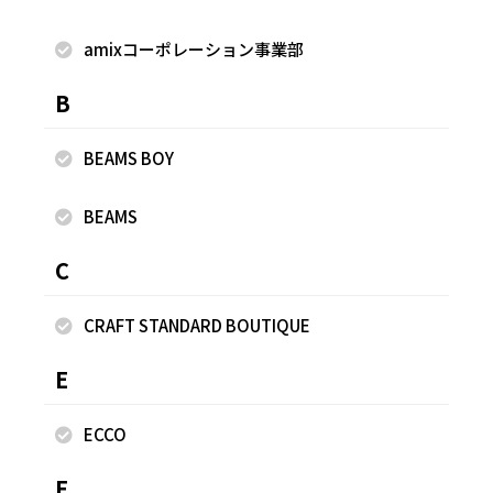
FREAK'S STORE
FREAK'S STORE
FREAK'S ST
amixコーポレーション事業部
田口 悠人
田口 悠人
井上
FREAK'S STORE 東
FREAK'S STORE 東
FREAK'
京ソラマチ店
京ソラマチ店
ミネ立
B
180cm
180cm
177cm
BEAMS BOY
BEAMS
New -新着-
C
CRAFT STANDARD BOUTIQUE
E
ECCO
2026.08.07
2026.08.07
2026.08.07
F