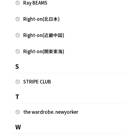
Ray BEAMS
2022.12.23
お買い物やコーディネートの相談は、
Right-on(北日本)
FREAK'S STOREスタッフへLINEしよ
う！
Right-on(近畿中国)
Right-on(関東東海)
S
Staff Trends
STRIPE CLUB
スタッフスナップの最旬トレンド
T
2023.06.27
ショップスタッフの大人リネンコーデ８
the wardrobe. newyorker
選
W