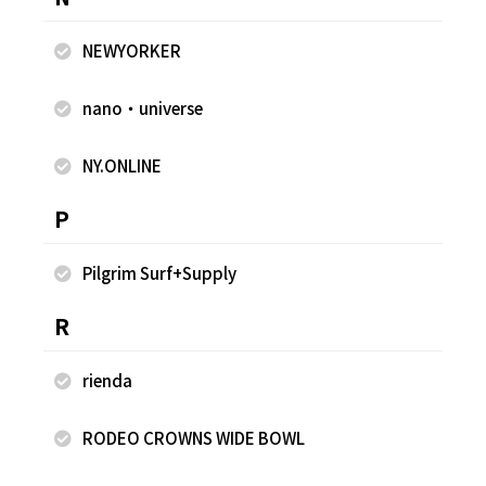
2024.06.22
2023.01.25
NEWYORKER
FREAK'S STORE
FREAK'S STORE
武田 雅由
武田 雅由
nano・universe
FREAK'S STORE 宮崎店
FREAK'S STORE 宮崎店
170cm
170cm
NY.ONLINE
P
Pilgrim Surf+Supply
R
rienda
RODEO CROWNS WIDE BOWL
2022.11.10
2022.11.08