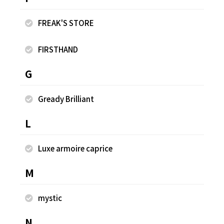
別注 ピンボーダーロングスリーブTシャツ
M
¥2,964
¥2
FREAK'S STORE
FIRSTHAND
同じスタッフのスナップ
G
Gready Brilliant
L
Luxe armoire caprice
M
mystic
N