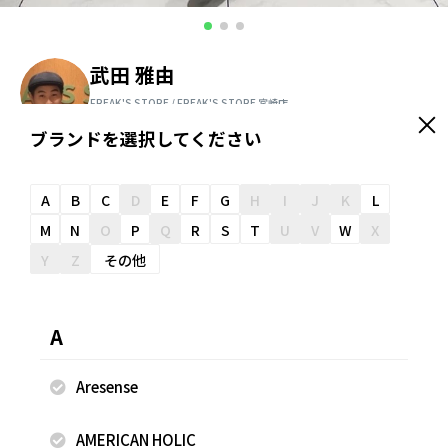
武田 雅由
FREAK'S STORE / FREAK'S STORE 宮崎店
170cm
ブランドを選択してください
＼ スタッフオススメ情報が届く ／
友だち追加
A
B
C
D
E
F
G
H
I
J
K
L
M
N
O
P
Q
R
S
T
U
V
W
X
Y
Z
その他
スナップのコメント
A
Aresense
着用商品
AMERICAN HOLIC