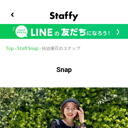
Top
›
Staff Snap
›
柿迫優花のスナップ
Snap