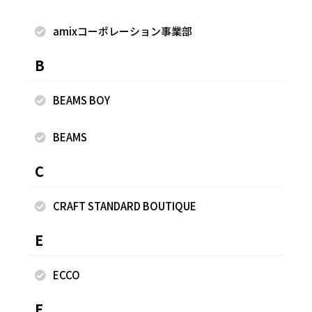
を考慮した上で撮影をしております。 《フリーク スストア
を運営するデイトナ・インターナショナルのLINE公式アカウ
amixコーポレーション事業部
ントができました》 以下のリンクから最新情報やクーポン配
B
信予定！ ↓ https://lin.ee/Zlnmv03 是非お友達追加お願い
します！ _________________________
BEAMS BOY
BEAMS
着用商品
C
CRAFT STANDARD BOUTIQUE
E
ECCO
F