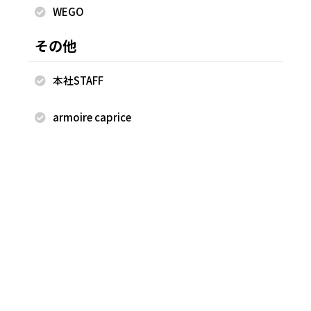
WEGO
その他
本社STAFF
armoire caprice
2023.08.26
2023.08.21
FREAK'S STORE
FREAK'S STORE
柿迫優花
柿迫優花
FREAK'S STORE ららぽーと富士
FREAK'S STORE ららぽーと富士
見店
見店
155cm
155cm