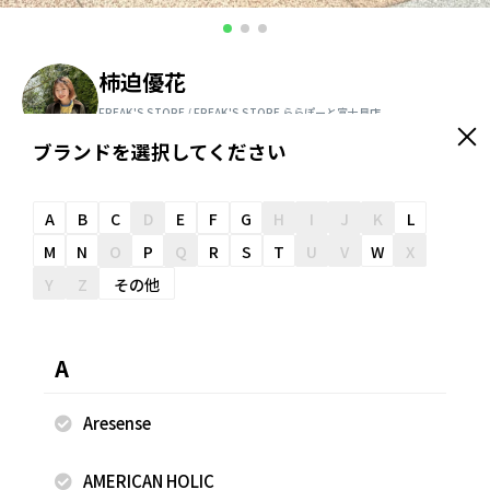
柿迫優花
FREAK'S STORE / FREAK'S STORE ららぽーと富士見店
156cm
ブランドを選択してください
＼ スタッフオススメ情報が届く ／
友だち追加
A
B
C
D
E
F
G
H
I
J
K
L
M
N
O
P
Q
R
S
T
U
V
W
X
Y
Z
その他
スナップのコメント
_________________________ くすんだピンクなの
A
で、子供っぽくなりすぎず大人の方も着やすい色味です！ ベ
ルト付きなのでウエストも調節ができ、すっきりとした印象
Aresense
に◎！！ ※掲載画像の商品の色味は、屋外や屋内の光の照射
や角度により実物と色味が異なる場合がございます。 ※安全
AMERICAN HOLIC