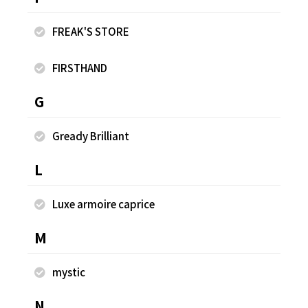
FREAK'S STORE
FIRSTHAND
G
Gready Brilliant
L
シアー リブ リボン カーディガン
ベ
Luxe armoire caprice
¥2,475
¥4
M
mystic
同じスタッフのスナップ
N