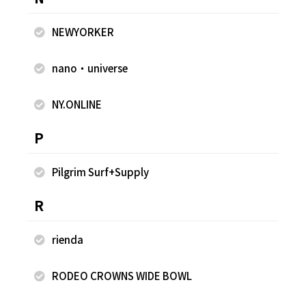
NEWYORKER
nano・universe
NY.ONLINE
P
Pilgrim Surf+Supply
2025.04.11
2025.04.10
R
FREAK'S STORE
FREAK'S STORE
柿迫優花
柿迫優花
rienda
FREAK'S STORE ららぽーと富士
FREAK'S STORE ららぽーと富士
見店
見店
155cm
155cm
RODEO CROWNS WIDE BOWL