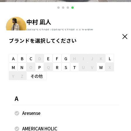
中村 凪人
FREAK'S STORE / FREAK'S STORE ルミネ大宮店
165cm
ブランドを選択してください
＼ スタッフオススメ情報が届く ／
友だち追加
A
B
C
D
E
F
G
H
I
J
K
L
M
N
O
P
Q
R
S
T
U
V
W
X
Y
Z
その他
スナップのコメント
90sの雰囲気が楽しめるナイロンベストです。 ボトムはワイ
A
ドデニムを合わせたAラインのスタイリングがおすすめで
す。 着用サイズ ベストL インナーL パンツM
Aresense
AMERICAN HOLIC