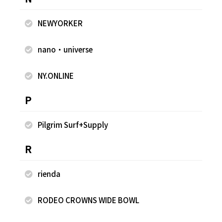
NEWYORKER
nano・universe
2024.06.06
2024.06.06
NY.ONLINE
FREAK'S STORE
FREAK'S STORE
中村 凪人
中村 凪人
P
FREAK'S STORE ルミネ大宮店
FREAK'S STORE ルミネ大宮店
165cm
165cm
Pilgrim Surf+Supply
R
rienda
RODEO CROWNS WIDE BOWL