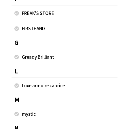
FREAK'S STORE
別注 Nylon Vest
別注
FIRSTHAND
¥11,000
¥3
G
Gready Brilliant
同じスタッフのスナップ
L
Luxe armoire caprice
M
mystic
N