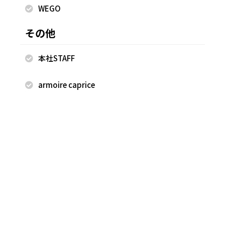
WEGO
その他
本社STAFF
armoire caprice
2026.03.13
2026.03.11
NEWYORKER
NEWYORKER
Ito
Ito
ルビットタウン中津川 WOMEN
ルビットタウン中津川 WOMEN
158cm
158cm