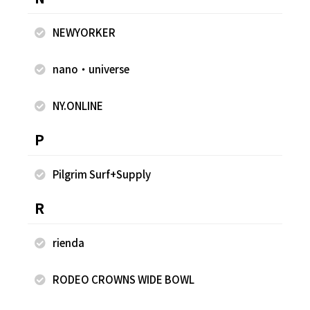
NEWYORKER
nano・universe
NY.ONLINE
P
Pilgrim Surf+Supply
2026.03.30
2026.03.25
R
NEWYORKER
NEWYORKER
Ito
Ito
rienda
ルビットタウン中津川 WOMEN
ルビットタウン中津川 WOMEN
158cm
158cm
RODEO CROWNS WIDE BOWL