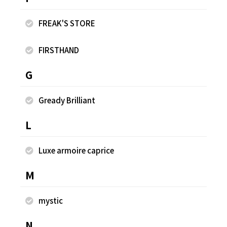
FREAK'S STORE
FIRSTHAND
G
Gready Brilliant
Organic Cotton Twill ドローストリングワイドパ
L
ンツ
Luxe armoire caprice
¥13,750
M
mystic
同じスタッフのスナップ
N