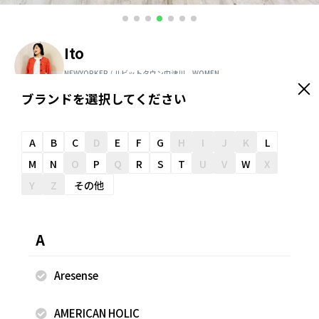
Ito
NEWYORKER / ルビットタウン中津川 WOMEN
158cm
ブランドを選択してください
＼ スタッフオススメ情報が届く ／
友だち追加
A
B
C
D
E
F
G
H
I
J
K
L
M
N
O
P
Q
R
S
T
U
V
W
X
Y
Z
その他
スナップのコメント
「ポップなカラーで見せる夏のカジュアルコーデ」 店舗限定
A
「SIPULI」のボーダーTシャツにリラクシーなワイドパンツ
を合わせた夏のカジュアルコーデ。 袖のロールアップがポイ
Aresense
ントのボーダーTシャツは、気になる二の腕をすっきり見せ
てくれる5分袖。 SIPULIらしいポップなカラーが遊び心のあ
AMERICAN HOLIC