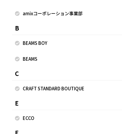
るコーディネートに。 落ち感がきれいなワイドパンツにフロ
ントインすることで脚長効果を狙います。 ■着用サイズ■ T
amixコーポレーション事業部
シャツ・ニット・パンツ 02サイズ ※商品の詳細は、下の
B
「着用アイテム」をご覧ください。
BEAMS BOY
着用商品
BEAMS
C
CRAFT STANDARD BOUTIQUE
E
ECCO
F