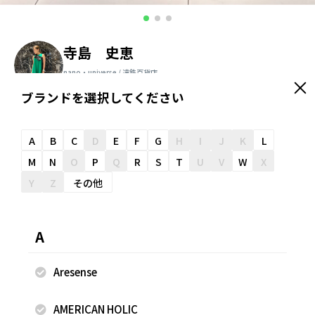
寺島 史恵
nano・universe / 遠鉄百貨店
156cm
ブランドを選択してください
＼ スタッフオススメ情報が届く ／
友だち追加
A
B
C
D
E
F
G
H
I
J
K
L
M
N
O
P
Q
R
S
T
U
V
W
X
Y
Z
その他
スナップのコメント
夏の日にピッタリな華やかなティアードフリルバッグ。 2段
A
のフリルが立体感を演出し、目を引くデザインです。 大人っ
ぽいスタイリングを叶える合皮のハンドル部分も魅力的なバ
Aresense
ッグです。 Anti Soaked(R)のクルーネックリブTシャツはす
っきりと見えるコンパクトなシルエットで、きれいめな印象
AMERICAN HOLIC