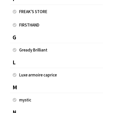
FREAK'S STORE
FIRSTHAND
G
Gready Brilliant
L
Anti Soaked(R) 汗染み防止 クルーネックリブTシ
W
Luxe armoire caprice
ャツ
¥8
M
¥6,380
mystic
N