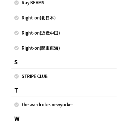
Ray BEAMS
Right-on(北日本)
Right-on(近畿中国)
Right-on(関東東海)
S
STRIPE CLUB
2026.07.28
2026.07.28
T
nano・universe
nano・universe
寺島 史恵
寺島 史恵
the wardrobe. newyorker
遠鉄百貨店
遠鉄百貨店
156cm
156cm
W