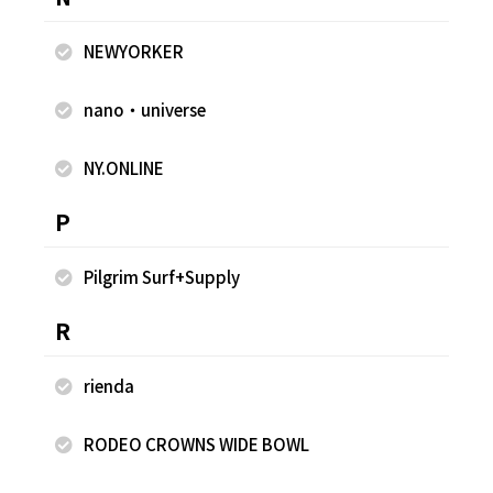
同じスタッフのスナップ
NEWYORKER
nano・universe
NY.ONLINE
P
Pilgrim Surf+Supply
R
2026.07.28
2026.07.28
rienda
nano・universe
nano・universe
寺島 史恵
寺島 史恵
RODEO CROWNS WIDE BOWL
遠鉄百貨店
遠鉄百貨店
156cm
156cm