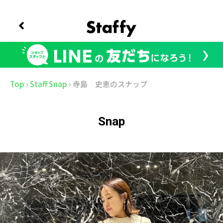
Top
›
Staff Snap
›
寺島 史恵のスナップ
Snap