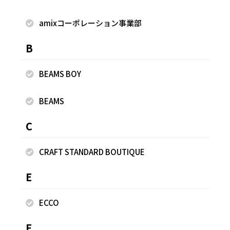
を与えます。 着用サイズはMです。 詰まったクルーネックと
太めの衿がポイントで、やや長めの袖丈は上品さを演出。 ま
amixコーポレーション事業部
た、WATERSIDE＆DAILYWEARのキャミセットアップは夏の
B
レジャーシーンに活躍。 ビーチやプールサイドの水際遊びに
はもちろん、普段着としてもおしゃれに着こなせます。 別々
に使えばさらにコーディネートの幅が広がります◎
BEAMS BOY
BEAMS
着用商品
C
CRAFT STANDARD BOUTIQUE
E
ECCO
F