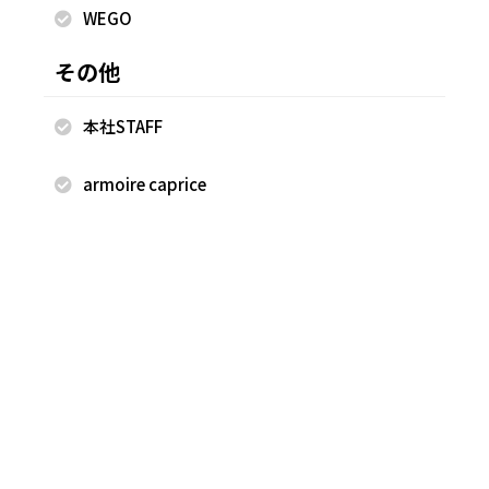
WEGO
その他
本社STAFF
armoire caprice
2026.07.23
2026.07.23
nano・universe
nano・universe
寺島 史恵
寺島 史恵
遠鉄百貨店
遠鉄百貨店
156cm
156cm