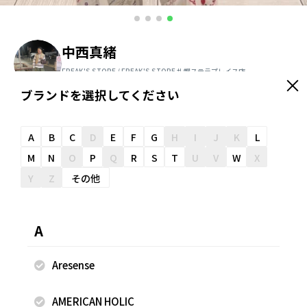
中西真緒
FREAK'S STORE / FREAK'S STORE 札幌ステラプレイス店
152cm
ブランドを選択してください
＼ スタッフオススメ情報が届く ／
友だち追加
A
B
C
D
E
F
G
H
I
J
K
L
M
N
O
P
Q
R
S
T
U
V
W
X
Y
Z
その他
スナップのコメント
34のサイズでもかなり大きめなので、低身長の方は34でオ
A
ーバー目で着ることができます！ ※安全を考慮した上で撮影
をしております。 ※掲載画像の商品の色味は、屋外や屋内の
Aresense
光の照射や角度により実物と色味が異なる場合がございま
す。 ★フリークスストアを運営するデイトナ・インターナシ
AMERICAN HOLIC