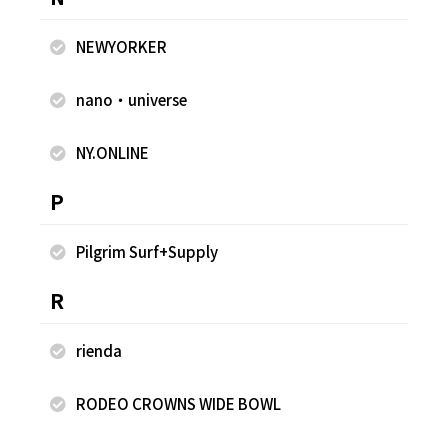
NEWYORKER
nano・universe
NY.ONLINE
2025.03.29
2025.03.29
P
FREAK'S STORE
FREAK'S STORE
中西真緒
中西真緒
Pilgrim Surf+Supply
FREAK'S STORE 札幌ステラプレ
FREAK'S STORE 札幌ステラプレ
イス店
イス店
R
152cm
152cm
rienda
RODEO CROWNS WIDE BOWL