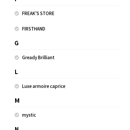
FREAK'S STORE
FIRSTHAND
G
フラワーハンカチ刺繍イージーパンツ
ba
Gready Brilliant
¥23,100
¥4
L
同じスタッフのスナップ
Luxe armoire caprice
M
mystic
N