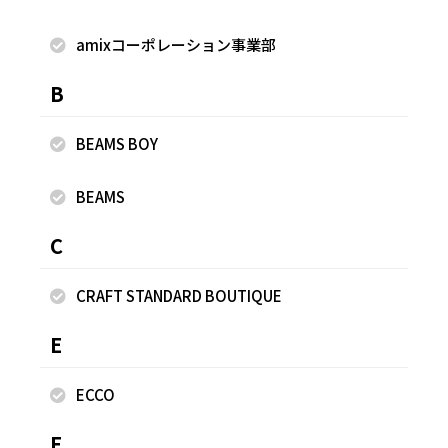
ョナルのLINE公式アカウントができました★
amixコーポレーション事業部
B
着用商品
BEAMS BOY
BEAMS
C
CRAFT STANDARD BOUTIQUE
E
ECCO
F