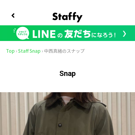
Top
›
Staff Snap
›
中西真緒のスナップ
Snap