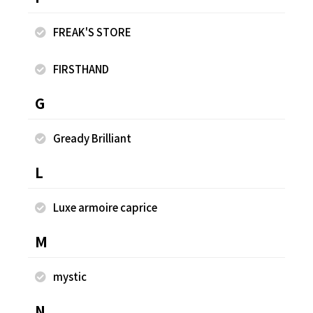
FREAK'S STORE
FIRSTHAND
【Beach & Festival】マルチボーダー パイル クル
【
ーネック ポケットTシャツ ショートスリーブ
ー
G
¥1,997
¥4
Gready Brilliant
L
同じスタッフのスナップ
Luxe armoire caprice
M
mystic
N