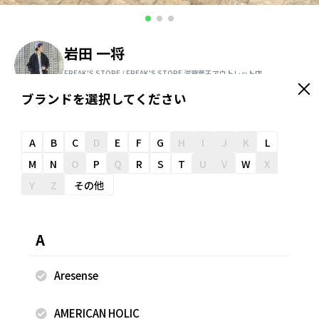
岩田 一将
FREAK'S STORE / FREAK'S STORE 滋賀竜王アウトレット店
175cm
ブランドを選択してください
＼ スタッフオススメ情報が届く ／
友だち追加
A
B
C
D
E
F
G
H
I
J
K
L
M
N
O
P
Q
R
S
T
U
V
W
X
Y
Z
その他
スナップのコメント
※掲載画像の商品の色味は、屋外や屋内の光の照射や角度に
A
より実物と色味が異なる場合がございます。 ※商品やスタイ
リングについて、公式LINEでのご相談も承っています。是
Aresense
非、スタッフページからお問い合わせください。
AMERICAN HOLIC