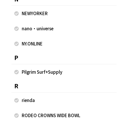
NEWYORKER
2026.07.26
2026.07.26
nano・universe
WEGO
WEGO
ゆめか
ゆめか
NY.ONLINE
HEP FIVE店
HEP FIVE店
157cm
157cm
P
Pilgrim Surf+Supply
R
rienda
RODEO CROWNS WIDE BOWL