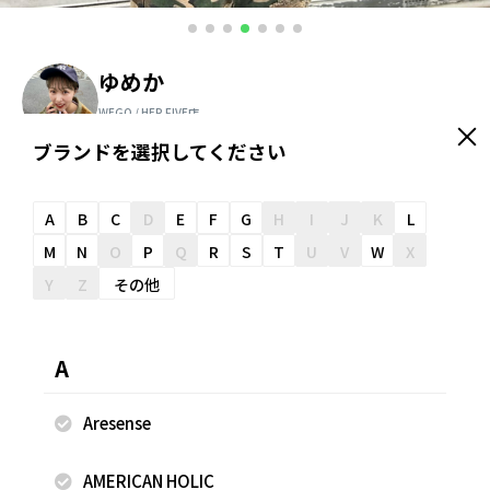
ゆめか
WEGO / HEP FIVE店
157cm
ブランドを選択してください
＼ スタッフオススメ情報が届く ／
友だち追加
A
B
C
D
E
F
G
H
I
J
K
L
M
N
O
P
Q
R
S
T
U
V
W
X
Y
Z
その他
スナップのコメント
ブラウン主役のお洒落見えコーデ！ ダメージニットがかわい
A
いです！ いまから秋までつかえます^_^
Aresense
AMERICAN HOLIC
着用商品