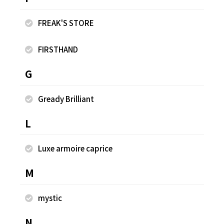
FREAK'S STORE
ダメージカモフラカーゴパンツ
レ
¥2,000
¥1
FIRSTHAND
G
同じスタッフのスナップ
Gready Brilliant
L
Luxe armoire caprice
M
mystic
N