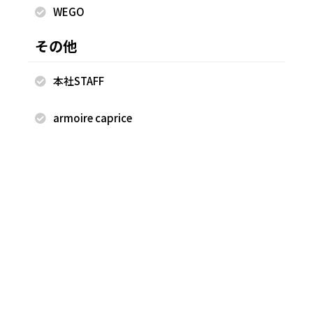
WEGO
WEGO
WEGO
ゆめか
ゆめか
その他
HEP FIVE店
HEP FIVE店
157cm
157cm
本社STAFF
armoire caprice
2026.06.27
2026.06.27
WEGO
WEGO