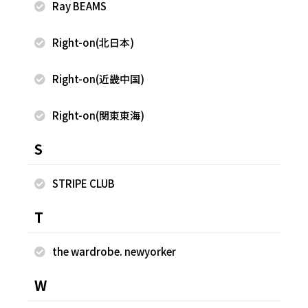
Ray BEAMS
2026.07.13
2026.06.29
WEGO
WEGO
Right-on(北日本)
ゆめか
ゆめか
Right-on(近畿中国)
HEP FIVE店
HEP FIVE店
157cm
157cm
Right-on(関東東海)
S
STRIPE CLUB
T
the wardrobe. newyorker
W
2026.06.28
2026.06.28