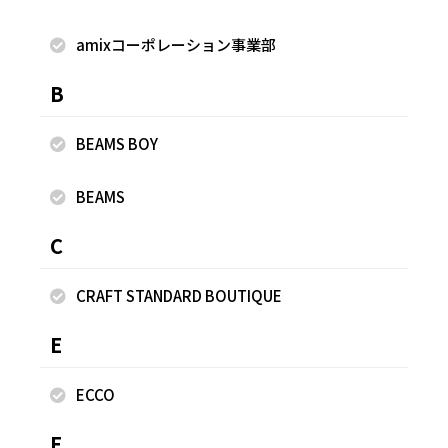
えがアクセントをプラス✨ 嫌な透け感は全くないので胸元も
気になりませんでした！ 個人的には今季トレンドのボルドー
amixコーポレーション事業部
を取り入れたいところ🍁 身幅にゆとりのあるサイズ感でパ
B
ンツ、スカート どちらにも合わせやすいです◎ ✔️伸縮性⚪︎
✔️やや透け感⚪︎ ✔️手洗い⚪︎ ✔️綿100% 《スカート》
BEAMS BOY
🔸SALE🔸 EMA BLUE'S エマ ブルー / フランス🇫🇷 今イチオ
シのセールアイテム❗️ ナチュラルなコットン素材はとても涼
しくて軽いのが魅力的✨ ウエストやヒップラインも拾わず、
BEAMS
履き心地も抜群です！ 生地をたっぷり使ったボリュームのあ
C
る シルエットは存在感たっぷり！ 薄くて柔らかな生地のた
め、 着膨れせずに見えるのが好印象でした☺️ 秋色との相性
CRAFT STANDARD BOUTIQUE
も良いので今から長く使ってもらえそうです◎ ⚫︎楽ちんなウ
エスト総ゴムデザイン ✔️伸縮性× ✔️裏地⚪︎ ✔️透け感× ✔️ポ
E
ケットあり ✔️手洗い⚪︎ ✔️表地/コットン100%,裏地/レーヨン
100% 《店舗取り扱い商品》 ◉bag 【問合せ番号】
ECCO
84033237 税込 11,000円 ◉shoes…私物 ぜひチェックして
みてください𓂃𓈒𓏸
F