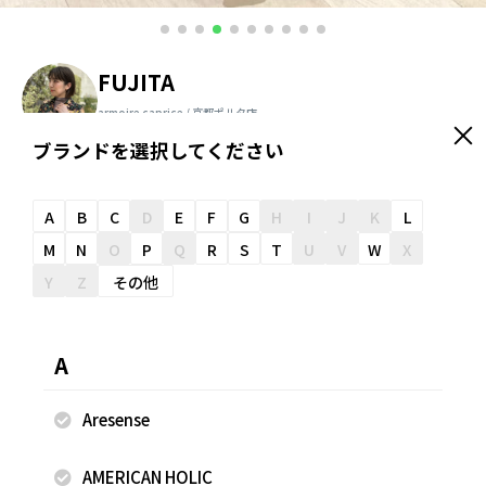
FUJITA
armoire caprice / 京都ポルタ店
158cm
ブランドを選択してください
＼ スタッフオススメ情報が届く ／
友だち追加
A
B
C
D
E
F
G
H
I
J
K
L
M
N
O
P
Q
R
S
T
U
V
W
X
Y
Z
その他
スナップのコメント
ご覧いただきありがとうございます♡ 《ニット》 山形ニッ
A
トから新作の登場🐿️ クリスピーコットンという糸を使用し
ており、 麻のようなサラッとしたシャリ感のある仕上がり
Aresense
に！ ニットですが、今すぐ着やすい素材感がポイント❗️ 万能
でベーシックな単色デザインでも 胸元のスクエア編み切り替
AMERICAN HOLIC