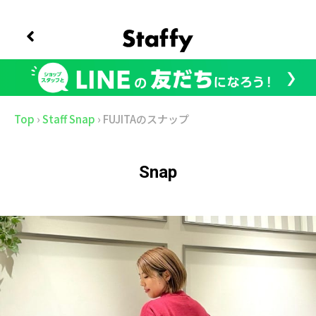
Top
›
Staff Snap
›
FUJITAのスナップ
Snap