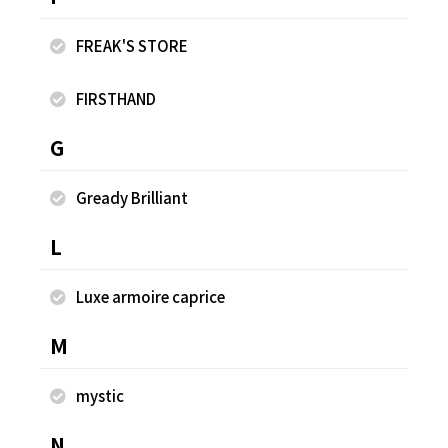
FREAK'S STORE
着用商品
FIRSTHAND
G
Gready Brilliant
L
Luxe armoire caprice
M
mystic
N