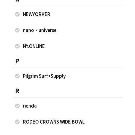
NEWYORKER
nano・universe
クリスピーコットンニット
ク
NY.ONLINE
¥6,050
¥7
P
Pilgrim Surf+Supply
同じスタッフのスナップ
R
rienda
RODEO CROWNS WIDE BOWL