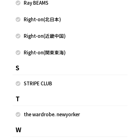
Ray BEAMS
Right-on(北日本)
Right-on(近畿中国)
2026.08.06
2026.08.05
Right-on(関東東海)
armoire caprice
armoire caprice
FUJITA
FUJITA
S
京都ポルタ店
京都ポルタ店
158cm
158cm
STRIPE CLUB
T
the wardrobe. newyorker
W