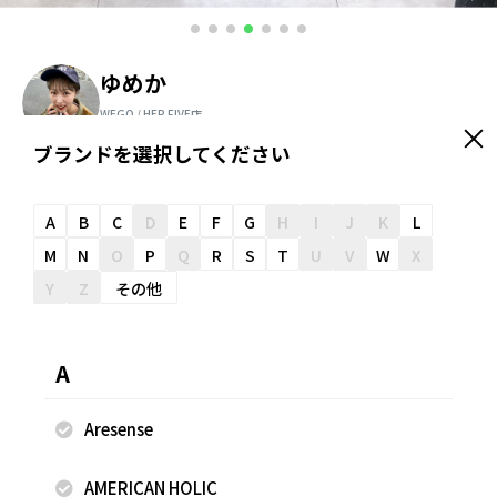
ゆめか
WEGO / HEP FIVE店
157cm
ブランドを選択してください
＼ スタッフオススメ情報が届く ／
友だち追加
A
B
C
D
E
F
G
H
I
J
K
L
M
N
O
P
Q
R
S
T
U
V
W
X
Y
Z
その他
スナップのコメント
デニムの形がトレンド感◎
A
Aresense
着用商品
AMERICAN HOLIC