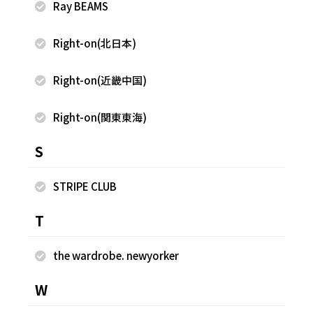
Ray BEAMS
2026.07.13
2026.06.29
WEGO
WEGO
Right-on(北日本)
ゆめか
ゆめか
HEP FIVE店
HEP FIVE店
157cm
157cm
Right-on(近畿中国)
Right-on(関東東海)
S
STRIPE CLUB
T
the wardrobe. newyorker
W
2026.06.28
2026.06.28
WEGO
WEGO