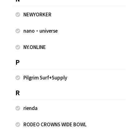
NEWYORKER
2026.07.26
2026.07.26
WEGO
WEGO
nano・universe
ゆめか
ゆめか
HEP FIVE店
HEP FIVE店
NY.ONLINE
157cm
157cm
P
Pilgrim Surf+Supply
R
rienda
RODEO CROWNS WIDE BOWL