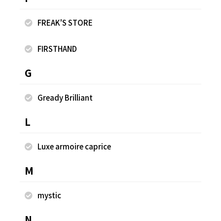
ワイドカーブデニムパンツ
レ
FREAK'S STORE
¥3,959
¥4
FIRSTHAND
G
同じスタッフのスナップ
Gready Brilliant
L
Luxe armoire caprice
M
mystic
N