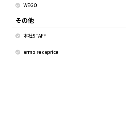
WEGO
ゆめか
ゆめか
HEP FIVE店
HEP FIVE店
その他
157cm
157cm
本社STAFF
armoire caprice
2026.06.27
2026.06.27
WEGO
WEGO
ゆめか
ゆめか