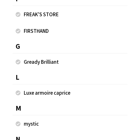
FREAK'S STORE
ヘンリーネックフードT
マ
FIRSTHAND
¥1,099
¥1
G
Gready Brilliant
同じスタッフのスナップ
L
Luxe armoire caprice
M
mystic
N