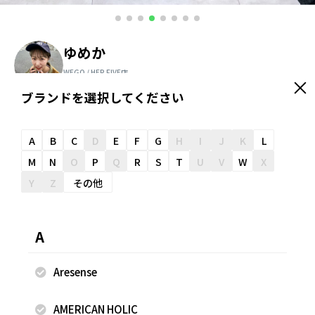
ゆめか
WEGO / HEP FIVE店
157cm
ブランドを選択してください
＼ スタッフオススメ情報が届く ／
友だち追加
A
B
C
D
E
F
G
H
I
J
K
L
M
N
O
P
Q
R
S
T
U
V
W
X
Y
Z
その他
スナップのコメント
流行りのヘンリーネックは自分で首元を調整できて中にイン
A
ナーを着てチラ見せも◎ 巻きスカートで周りと差をつけれま
す^_^
Aresense
AMERICAN HOLIC