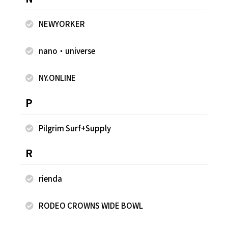
NEWYORKER
nano・universe
2026.07.26
2026.07.26
WEGO
WEGO
NY.ONLINE
ゆめか
ゆめか
HEP FIVE店
HEP FIVE店
P
157cm
157cm
Pilgrim Surf+Supply
R
rienda
RODEO CROWNS WIDE BOWL