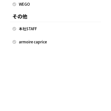
WEGO
2026.06.28
2026.06.28
WEGO
WEGO
その他
ゆめか
ゆめか
HEP FIVE店
HEP FIVE店
本社STAFF
157cm
157cm
armoire caprice
2026.06.27
2026.06.27
WEGO
WEGO