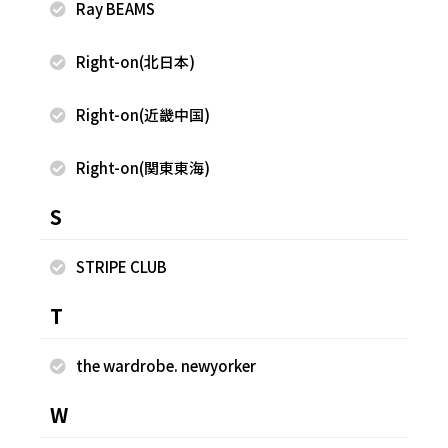
Ray BEAMS
Right-on(北日本)
2026.07.13
2026.06.29
WEGO
WEGO
Right-on(近畿中国)
ゆめか
ゆめか
HEP FIVE店
HEP FIVE店
157cm
157cm
Right-on(関東東海)
S
STRIPE CLUB
T
the wardrobe. newyorker
W