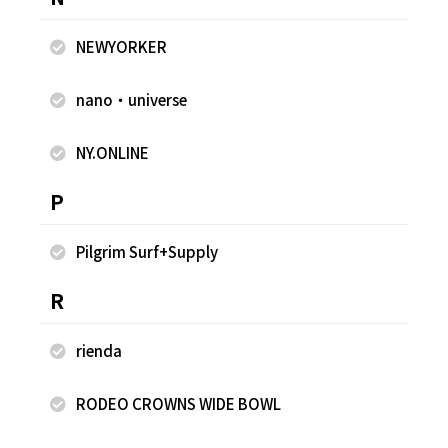
NEWYORKER
nano・universe
NY.ONLINE
2026.07.08
2026.07.08
P
nano・universe
nano・universe
立見 唯菜
立見 唯菜
Pilgrim Surf+Supply
ルミネ有楽町
ルミネ有楽町
159cm
159cm
R
rienda
RODEO CROWNS WIDE BOWL