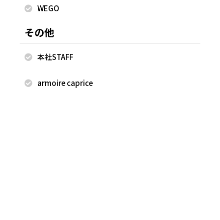
WEGO
その他
2026.06.23
2026.06.23
本社STAFF
nano・universe
nano・universe
立見 唯菜
立見 唯菜
armoire caprice
ルミネ有楽町
ルミネ有楽町
159cm
159cm