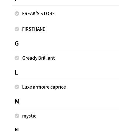
FREAK'S STORE
FIRSTHAND
「STEVELOUR」フラワー刺繍アシメタンクトッ
レ
G
プ
¥3
Gready Brilliant
¥13,200
L
同じスタッフのスナップ
Luxe armoire caprice
M
mystic
N