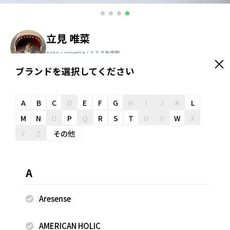
立見 唯菜
nano・universe / ルミネ有楽町
159cm
ブランドを選択してください
＼ スタッフオススメ情報が届く ／
友だち追加
A
B
C
D
E
F
G
H
I
J
K
L
M
N
O
P
Q
R
S
T
U
V
W
X
Y
Z
その他
スナップのコメント
トップス: アシメデザインで雰囲気が出るタンクトップ。1枚
A
での着用や、ジャケットから裾を出すコーディネートにもお
すすめです♪ パンツ: コットン素材で夏場でも涼しく着用で
Aresense
きます♪生地も軽いので落ち感が出て、お洒落見えするパン
ツです！
AMERICAN HOLIC