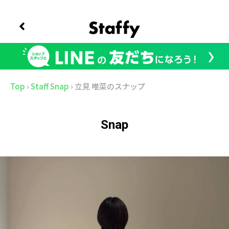
Top
›
Staff Snap
›
立見 唯菜のスナップ
Snap