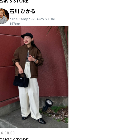
EAK'S STORE
石川 ひかる
"The Camp" FREAK'S STORE
147cm
26.08.03