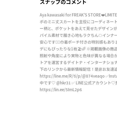
スナップのコメント
Aya kawasaki for FREAK'S STORE❤️LIM
ボのミニ丈スカートを主役にコーディネート☺️
ー柄と、ポケットをあえて見せたデザインがポ
パイル素材で履き心地もラクちん☁️インナ
安心です👌🏻巾着ポーチ付きの特別感もあり
デにもぴったりな1枚🏖️🌈 ※掲載画像の
照射や角度により実物と色味が異なる場合が
トアを運営するデイトナ・インターナショナル
下のリンクから最新情報配信！是非お友達
https://line.me/R/ti/p/@874veaqo
中です♡ @hkr31 ✅ LINE公式アカウ
https://lin.ee/5ImL2p6