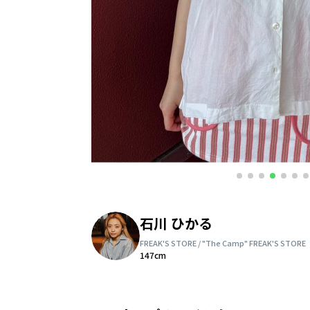
石川 ひかる
FREAK'S STORE / "The Camp" FREAK'S STORE
147cm