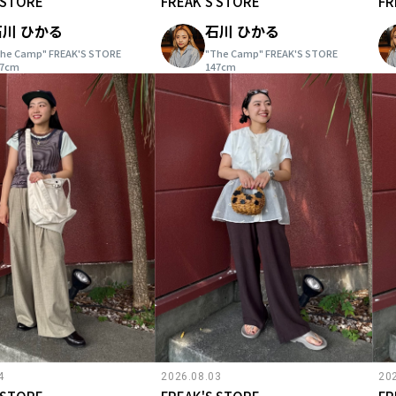
 STORE
FREAK'S STORE
FR
石川 ひかる
石川 ひかる
he Camp" FREAK'S STORE
"The Camp" FREAK'S STORE
47cm
147cm
4
2026.08.03
20