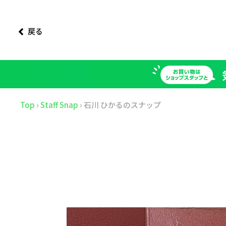
戻る
Top
›
Staff Snap
›
石川 ひかるのスナップ