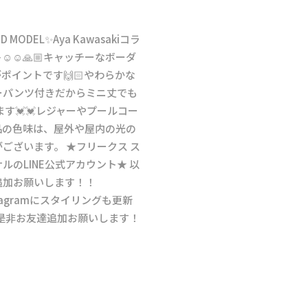
ITED MODEL✨Aya Kawasakiコラ
☺️🙏🏼キャッチーなボーダ
イントです🙌🏻やわらかな
ーパンツ付きだからミニ丈でも
ます💓💓レジャーやプールコー
商品の色味は、屋外や屋内の光の
ございます。 ★フリークス ス
のLINE公式アカウント★ 以
追加お願いします！！
 ✅Instagramにスタイリングも更新
ント♡是非お友達追加お願いします！