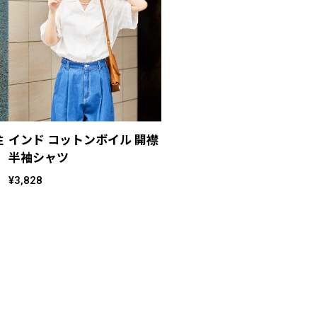
注
インド コットンボイル 開襟
半袖シャツ
着
¥3,828