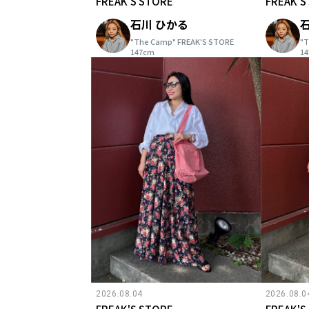
FREAK'S STORE
FREAK'S
石川 ひかる
"The Camp" FREAK'S STORE
"T
147cm
1
2026.08.04
2026.08.0