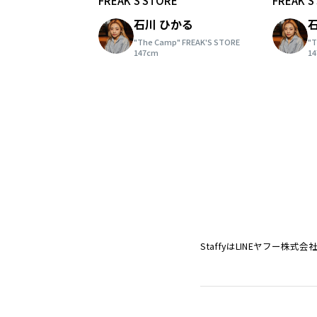
FREAK'S STORE
FREAK'S
石川 ひかる
"The Camp" FREAK'S STORE
"T
147cm
1
StaffyはLINEヤフー