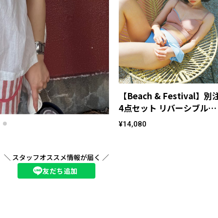
【Beach & Festival】別
4点セット リバーシブルレ
ースアップセパレート<巾
¥14,080
バッグ・シュシュ付き＞
＼ スタッフオススメ情報が届く ／
友だち追加