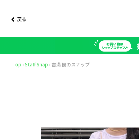
戻る
Top
›
Staff Snap
›
吉満 優のスナップ