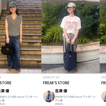
8
2026.07.23
20
 STORE
FREAK'S STORE
FR
満 優
吉満 優
REAK'S STORE mozo ワンダーシ
FREAK'S STORE mozo ワンダーシ
ィ店
ティ店
63cm
163cm