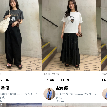
3
2026.07.30
20
 STORE
FREAK'S STORE
FR
満 優
吉満 優
REAK'S STORE mozo ワンダーシ
FREAK'S STORE mozo ワンダーシ
ィ店
ティ店
63cm
163cm