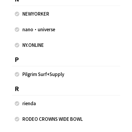
NEWYORKER
nano・universe
NY.ONLINE
スカーフ付きTシャツ
ス
P
¥5,225
¥5
Pilgrim Surf+Supply
R
同じスタッフのスナップ
rienda
RODEO CROWNS WIDE BOWL