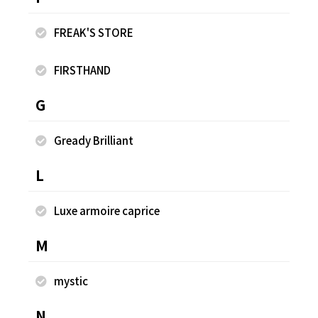
ゴム ●股上深め ●ポケットあり ●お洗濯OK ●表地／レ
ーヨン100％, 裏地／ポリエステル100％
FREAK'S STORE
FIRSTHAND
着用商品
G
Gready Brilliant
L
Luxe armoire caprice
M
mystic
N