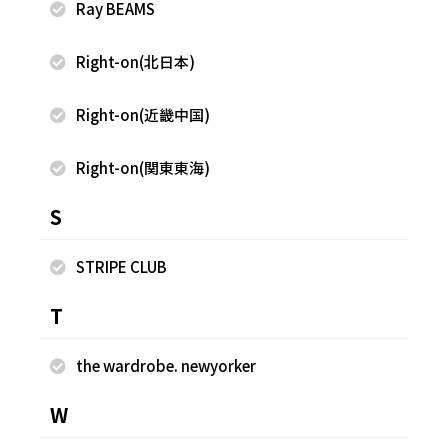
Ray BEAMS
Right-on(北日本)
Right-on(近畿中国)
Right-on(関東東海)
2026.08.09
2026.08.09
S
armoire caprice
armoire caprice
Miki
Miki
STRIPE CLUB
ユニモール店
ユニモール店
158cm
158cm
T
the wardrobe. newyorker
W