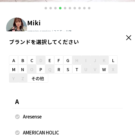
Miki
armoire caprice / ユニモール店
158cm
ブランドを選択してください
＼ スタッフオススメ情報が届く ／
友だち追加
A
B
C
D
E
F
G
H
I
J
K
L
M
N
O
P
Q
R
S
T
U
V
W
X
Y
Z
その他
スナップのコメント
『スカーフで魅せる、ヨーロピアンシックコーデ！鮮やかな
A
スカーフをアクセントに、刺繍パンツで上品さをプラス。モ
ノトーンベースに華やぎを添えた、大人のヨーロピアンスタ
Aresense
イル。』 ＊Tシャツ＊ ＼巻くだけで決まる、大人のスカーフ
Tシャツ／ ハリ感のあるきれいめ素材に、スカーフ付きで着
AMERICAN HOLIC