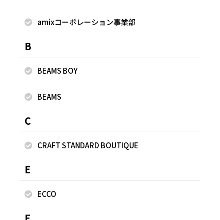
こなしが完成する主役Tシャツ！ゆったりシルエットながら
すっきり見えを叶えます。取り外し可能なスカーフ付きだか
amixコーポレーション事業部
ら、その日の気分でアレンジ自在♪ シンプルに着ても、巻く
B
だけでオシャレ感漂う、大人カジュアルが完成する一枚で
す。 【CHECK！】 ●サイズ感ゆったり ●伸縮性あり ●
BEAMS BOY
生地の厚みふつう ●サラっと涼しい ●透け感やや ●お洗
濯OK ●本体／綿95％, ポリウレタン5％, スカーフ／ポリ
エステル100％ ＊パンツ＊ ＼纏うだけで絵になる、大人の
BEAMS
刺繍パンツ／ 繊細なシフリー刺繍が映える、涼やかで上品
C
なイージーパンツ♪ レーヨンならではの落ち感とやわらか
な肌触りで、リラックス感がありながら大人っぽく着こなせ
CRAFT STANDARD BOUTIQUE
ます。ウエストは総ゴム＋リボン仕様でストレスフリーな穿
き心地。裏地付きで透け感を気にせず着用でき、シンプルな
E
トップスを合わせるだけで存在感のあるスタイリングが完成
します。ワントーン刺繍が、さりげない華やぎを添える一
ECCO
枚。 【CHECK！】 ●サイズ感ゆとりあり ●伸縮性なし
●裏地あり ●生地の厚みふつう ●透け感なし ●ウエスト
F