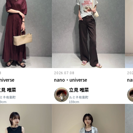
8
2026.07.08
20
iverse
nano・universe
na
立見 唯菜
立見 唯菜
ミネ有楽町
ルミネ有楽町
59cm
159cm