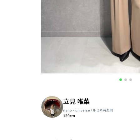
立見 唯菜
nano・universe / ルミネ有楽町
159cm