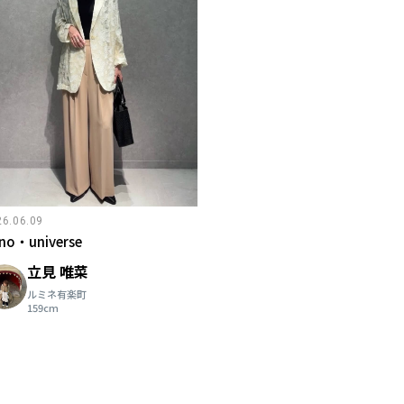
26.06.09
no・universe
立見 唯菜
ルミネ有楽町
159cm