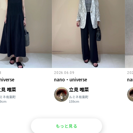
3
2026.06.09
20
iverse
nano・universe
na
立見 唯菜
立見 唯菜
ミネ有楽町
ルミネ有楽町
59cm
159cm
もっと見る