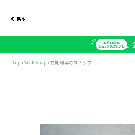
戻る
Top
›
Staff Snap
›
立見 唯菜のスナップ