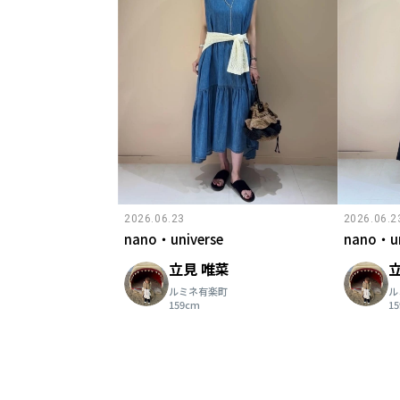
2026.06.23
2026.06.2
nano・universe
nano・un
立見 唯菜
ルミネ有楽町
ル
159cm
1