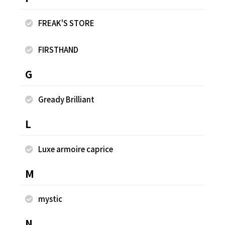
FREAK'S STORE
FIRSTHAND
G
Gready Brilliant
L
Luxe armoire caprice
M
SPECIAL OTHERS ×FREAK'S STORE ヴィンテー
SP
ジライク ダメージロゴ クルーネックTシャツ
Me
mystic
¥6,600
¥5
N