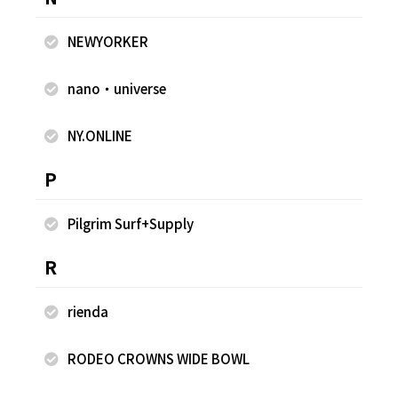
NEWYORKER
同じスタッフのスナップ
nano・universe
NY.ONLINE
P
Pilgrim Surf+Supply
R
rienda
2026.08.06
2026.08.06
RODEO CROWNS WIDE BOWL
FREAK'S STORE
FREAK'S STORE
石川 ひかる
石川 ひかる