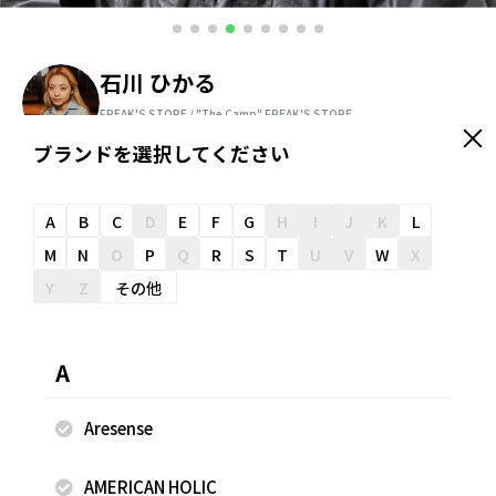
石川 ひかる
FREAK'S STORE / "The Camp" FREAK'S STORE
147cm
ブランドを選択してください
＼ スタッフオススメ情報が届く ／
友だち追加
A
B
C
D
E
F
G
H
I
J
K
L
M
N
O
P
Q
R
S
T
U
V
W
X
Y
Z
その他
スナップのコメント
SPECIAL OTHERS 20周年🥳🎉❤️FREAK’S STOREとの特別な
A
コラボアイテムが登場🔥フェスやアウトドアシーン、雨の日
にぴったりの特別なレインコートを主役にスタイリングしま
Aresense
した☔️是非早めにチェック必須なアイテムです！【着用アイ
テム】レディース⇒トップスS・ボトムフリーサイズ着用し
AMERICAN HOLIC