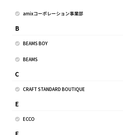
てます〜🌈 ※掲載画像の商品の色味は、屋外や屋内の光の照
射や角度により実物と色味が異なる場合がございます。 ★フ
amixコーポレーション事業部
リークス ストアを運営するデイトナ・インターナショナルの
B
LINE公式アカウント★ 以下のリンクから最新情報配信！是
非お友達追加お願いします！！
https://line.me/R/ti/p/@874veaqo ✅Instagramにスタイ
BEAMS BOY
リングも更新中です♡ @hkr31 ✅ LINE公式アカウント♡是
非お友達追加お願いします！ https://lin.ee/5ImL2p6
BEAMS
C
着用商品
CRAFT STANDARD BOUTIQUE
E
ECCO
F