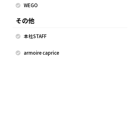
WEGO
その他
本社STAFF
armoire caprice
2026.08.04
2026.08.04
FREAK'S STORE
FREAK'S STORE
石川 ひかる
石川 ひかる
"The Camp" FREAK'S STORE
"The Camp" FREAK'S STORE
147cm
147cm