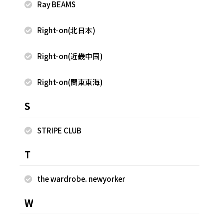
Ray BEAMS
"The Camp" FREAK'S STORE
"The Camp" FREAK'S STORE
147cm
147cm
Right-on(北日本)
Right-on(近畿中国)
Right-on(関東東海)
S
STRIPE CLUB
T
2026.08.05
2026.08.05
the wardrobe. newyorker
FREAK'S STORE
FREAK'S STORE
石川 ひかる
石川 ひかる
W
"The Camp" FREAK'S STORE
"The Camp" FREAK'S STORE
147cm
147cm