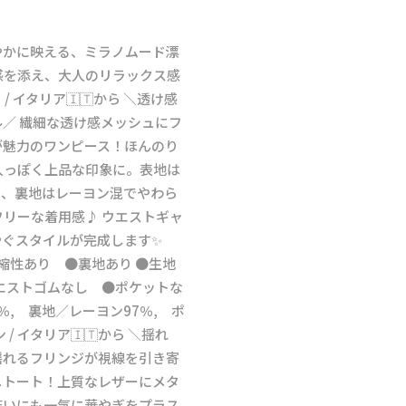
やかに映える、ミラノムード漂
感を添え、大人のリラックス感
 / イタリア🇮🇹から ＼透け感
／ 繊細な透け感メッシュにフ
が魅力のワンピース！ほんのり
人っぽく上品な印象に。表地は
材、裏地はレーヨン混でやわら
リーな着用感♪ ウエストギャ
やぐスタイルが完成します✨
伸縮性あり ●裏地あり ●生地
エストゴムなし ●ポケットな
％, 裏地／レーヨン97％, ポ
 / イタリア🇮🇹から ＼揺れ
揺れるフリンジが視線を引き寄
ミニトート！上質なレザーにメタ
装いにも一気に華やぎをプラス