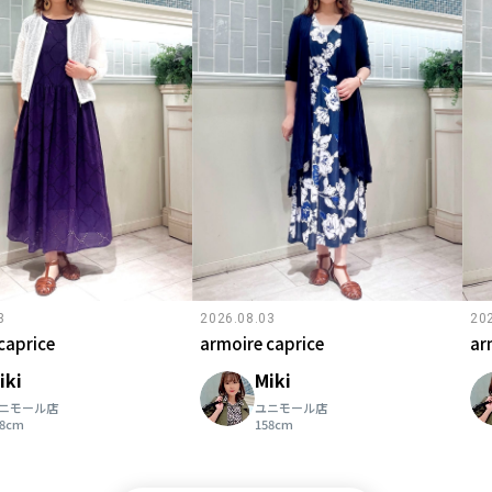
3
2026.08.03
20
caprice
armoire caprice
ar
iki
Miki
ニモール店
ユニモール店
58cm
158cm