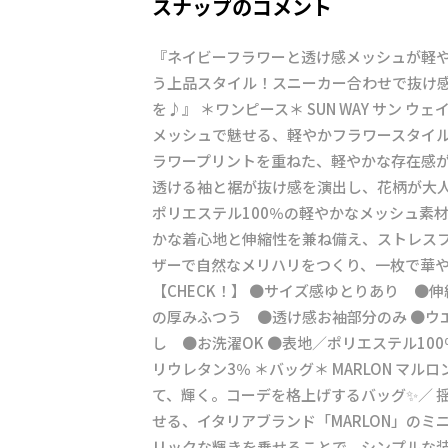
スナップのコメント
『ネイビーフラワーと透け感メッシュが軽
う上品スタイル！スニーカー合わせで抜け
を♪』 ＊ワンピース＊ SUN WAY サン ウェイ
メッシュで魅せる、軽やかフラワースタイル
ラワープリントを重ねた、軽やかな存在感
透ける袖と裾が抜け感を演出し、花柄が大
ポリエステル100％の軽やかなメッシュ素
かな着心地と伸縮性を兼ね備え、ストレスフ
ザーで自然なメリハリをつくり、一枚で華
【CHECK！】 ●サイズ感ゆとりあり ●
の厚みふつう ●透け感お袖部分のみ ●ウ
し ●お洗濯OK ●表地／ポリエステル100
リウレタン3％ ＊バッグ＊ MARLON マルロン
て、輝く。コーデを格上げするバッグ✨／ 
せる、イタリアブランド「MARLON」の
リックな輝きを乗せることで、シンプルな