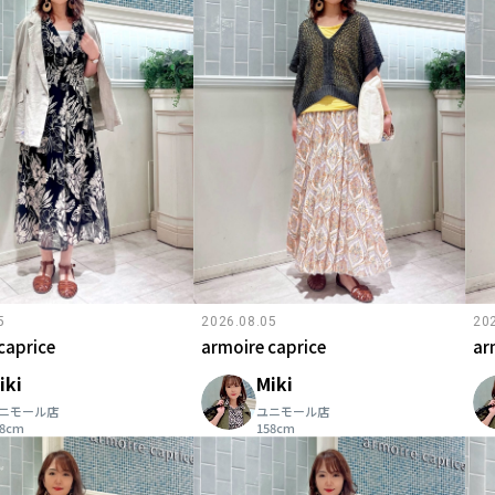
5
2026.08.05
20
caprice
armoire caprice
ar
iki
Miki
ニモール店
ユニモール店
58cm
158cm