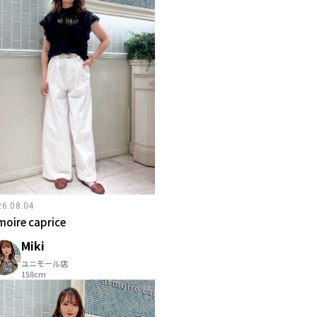
26.08.04
moire caprice
Miki
ユニモール店
158cm