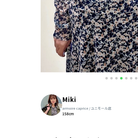
Miki
armoire caprice / ユニモール店
158cm