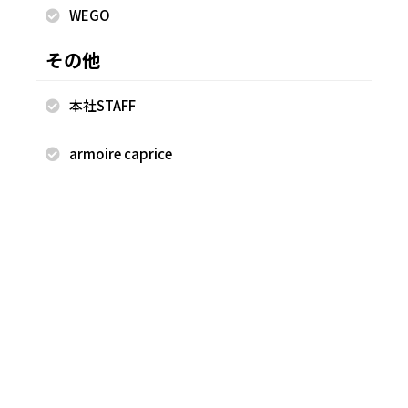
WEGO
2026.08.05
2026.07.26
FREAK'S STORE
FREAK'S STORE
その他
宮田 青佳
宮田 青佳
FREAK'S STORE COCOSA熊本
FREAK'S STORE COCOSA熊本
本社STAFF
店
店
159cm
159cm
armoire caprice
2026.07.25
2026.07.25