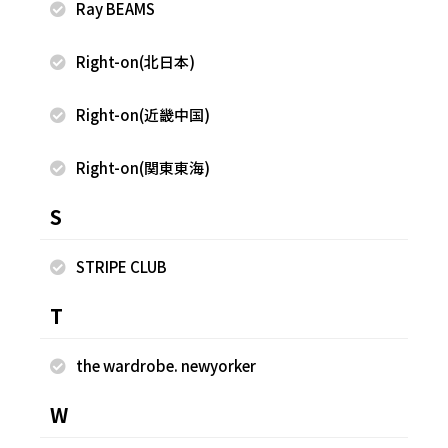
Ray BEAMS
2026.08.07
2026.08.06
Right-on(北日本)
FREAK'S STORE
FREAK'S STORE
宮田 青佳
宮田 青佳
Right-on(近畿中国)
FREAK'S STORE COCOSA熊本
FREAK'S STORE COCOSA熊本
店
店
159cm
159cm
Right-on(関東東海)
S
STRIPE CLUB
T
the wardrobe. newyorker
W