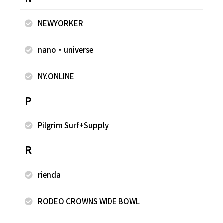
NEWYORKER
2026.08.08
2026.08.07
nano・universe
FREAK'S STORE
FREAK'S STORE
宮田 青佳
宮田 青佳
NY.ONLINE
FREAK'S STORE COCOSA熊本
FREAK'S STORE COCOSA熊本
店
店
159cm
159cm
P
Pilgrim Surf+Supply
R
rienda
RODEO CROWNS WIDE BOWL