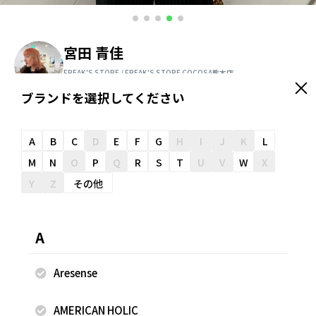
宮田 青佳
FREAK'S STORE / FREAK'S STORE COCOSA熊本店
159cm
ブランドを選択してください
＼ スタッフオススメ情報が届く ／
友だち追加
A
B
C
D
E
F
G
H
I
J
K
L
M
N
O
P
Q
R
S
T
U
V
W
X
Y
Z
その他
スナップのコメント
透け感が可愛いシャツ！ ゆったりシルエットで着やすいです
A
よ^ ^
Aresense
AMERICAN HOLIC
着用商品