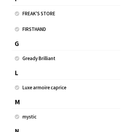
FREAK'S STORE
レースシャツ
タ
¥4,826
¥7
FIRSTHAND
G
同じスタッフのスナップ
Gready Brilliant
L
Luxe armoire caprice
M
mystic
N