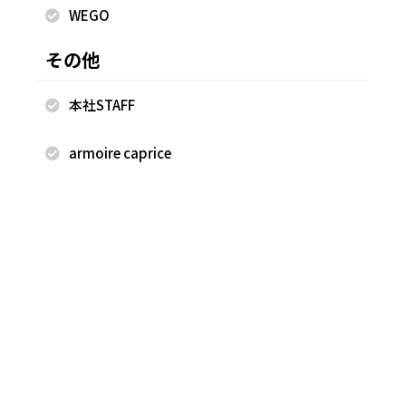
WEGO
Miki
Miki
ユニモール店
ユニモール店
その他
158cm
158cm
本社STAFF
armoire caprice
2026.08.06
2026.08.05
armoire caprice
armoire caprice
Miki
Miki