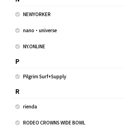
NEWYORKER
nano・universe
NY.ONLINE
P
Pilgrim Surf+Supply
R
rienda
接触冷感バイヤスプルオーバー
接
RODEO CROWNS WIDE BOWL
¥7,425
¥7