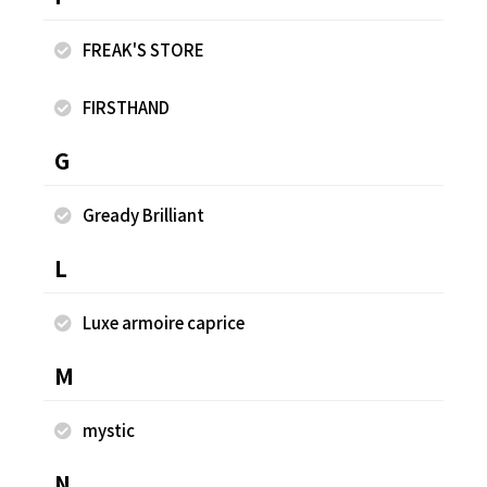
と合わせてカジュアルに、デイリーから旅行、お出かけまで
幅広く活躍する一本です。 【CHECK！】 ●サイズ感ゆとり
FREAK'S STORE
あり ●裏地なし ●生地の厚みふつう ●透け感気になりま
せん ●ウエスト後ろゴム ●股上深め ●お洗濯OK ●コッ
FIRSTHAND
トン97％, ポリウレタン3％ ※丈長めの為、裾を一折りし
て着用しています。 ＊ベルト＊ ＼上質な艶で魅せる、大
G
人のクロコレザーベルト／ 上質な牛革にクロコダイル調の型
押しを施した、大人の存在感を演出するレザーベルト。繊細
Gready Brilliant
な型押しの表情がコーディネートにさりげない高級感を添え
ます。
L
Luxe armoire caprice
着用商品
M
mystic
N