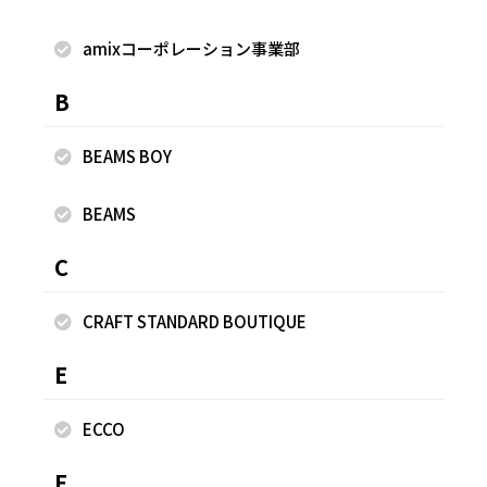
きます。バイヤス使いの立体感あるデザインが、シンプルな
がらも上品なアクセントに。ゆったりとしたドルマンスリー
amixコーポレーション事業部
ブと自然に広がるシルエットで、体のラインを拾いにくく、
B
一枚でこなれた印象を演出します。軽やかでシワになりにく
く、綿のやさしい肌触りとストレッチ性も兼ね備えた快適な
着心地。パンツにもスカートにも合わせやすく、オン・オフ
BEAMS BOY
問わず活躍する万能トップスです。 【CHECK！】 ●サイズ
感ゆとりあり ●伸縮性あり ●生地の厚みふつう ●透け感
BEAMS
気になりません ●お洗濯OK ●ポリエステル59％, 綿
C
35％, ポリウレタン4％, レーヨン2％ ＊パンツ＊ KIKISIX
キキシックス / イタリア🇮🇹から ＼爽やかに映える、大人の
CRAFT STANDARD BOUTIQUE
バンダナプリント／ 大胆なバンダナプリントが目を惹く、
大人のカジュアルパンツ♪ シンプルなトップスを合わせるだ
E
けで洗練された着こなしが完成します。コットンのサラっと
したナチュラルな風合いが、一日中快適な穿き心地です。程
ECCO
よくゆとりのあるワイドシルエットが脚のラインをきれいに
カバーし、スタイルアップ効果も。Tシャツやサマーニット
F