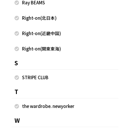
Ray BEAMS
Right-on(北日本)
同じスタッフのスナップ
Right-on(近畿中国)
Right-on(関東東海)
S
STRIPE CLUB
T
the wardrobe. newyorker
W
2026.08.07
2026.08.06
armoire caprice
armoire caprice