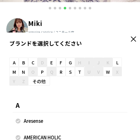
Miki
armoire caprice / ユニモール店
158cm
ブランドを選択してください
＼ スタッフオススメ情報が届く ／
友だち追加
A
B
C
D
E
F
G
H
I
J
K
L
M
N
O
P
Q
R
S
T
U
V
W
X
Y
Z
その他
スナップのコメント
『軽やかに纏う、ミラノサマーエレガンス！バンダナ柄で魅
A
せる上品な夏の装いです✨』 ＊トップス＊ ＼バイヤスデザイ
ンが上品で洗練された印象／ 暑い季節もさらりと快適に着ら
Aresense
れる、接触冷感素材のバイヤスプルオーバー♪ 肌に触れた瞬
間ひんやりと感じる素材で、汗ばむ日も心地よい着用感が続
AMERICAN HOLIC