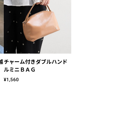
越
チャーム付きダブルハンド
ルミニＢＡＧ
¥1,560