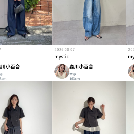
7
2026.08.07
20
mystic
my
森川小百合
森川小百合
部
本部
63cm
163cm