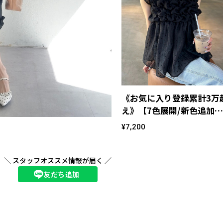
《お気に入り登録累計3万
え》【7色展開/新色追加】
ふわふわシャーリングチュ
¥7,200
ニック
＼ スタッフオススメ情報が届く ／
友だち追加