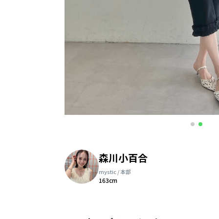
森川小百合
mystic / 本部
163cm