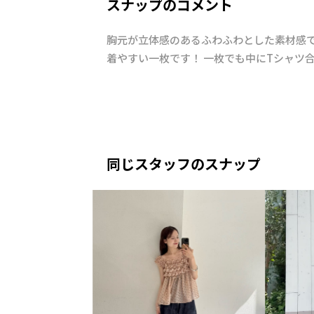
スナップのコメント
胸元が立体感のあるふわふわとした素材感で
着やすい一枚です！ 一枚でも中にTシャツ
同じスタッフのスナップ