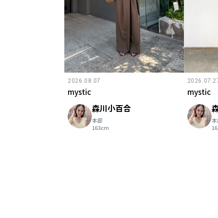
2026.08.07
2026.07.2
mystic
mystic
森川小百合
本部
本
163cm
1