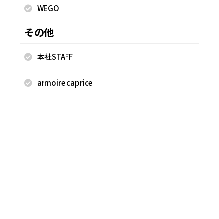
WEGO
その他
2026.08.07
2026.07.27
mystic
mystic
本社STAFF
森川小百合
森川小百合
本部
本部
armoire caprice
163cm
163cm