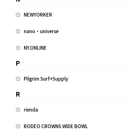
NEWYORKER
nano・universe
NY.ONLINE
2026.08.08
2026.08.07
mystic
mystic
P
森川小百合
森川小百合
本部
本部
Pilgrim Surf+Supply
163cm
163cm
R
rienda
RODEO CROWNS WIDE BOWL