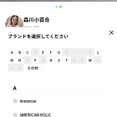
森川小百合
mystic / 本部
163cm
ブランドを選択してください
＼ スタッフオススメ情報が届く ／
友だち追加
A
B
C
D
E
F
G
H
I
J
K
L
M
N
O
P
Q
R
S
T
U
V
W
X
Y
Z
その他
スナップのコメント
柔らかいシャギーニットタンクは、夏には一枚できるのがお
A
すすめ！ 短丈でボリュームパンツとも相性抜群○ ボトムは
落ち感のあるベロアリボンスラックス 丸みのあるシルエット
Aresense
でカジュアルな抜け感もだせます！
AMERICAN HOLIC