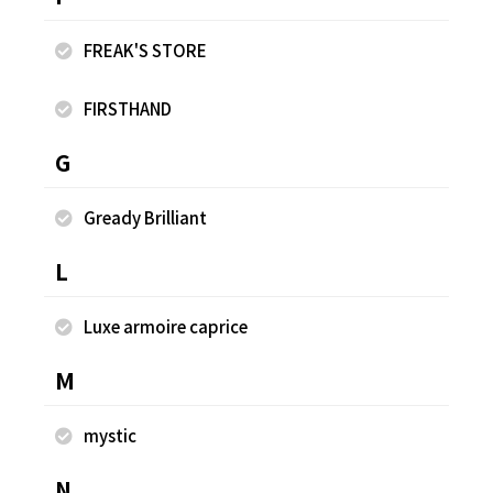
FREAK'S STORE
FIRSTHAND
【ベロア素材がアクセント】《4サイズ展開》ベロ
2
アリボンタックスラックス
G
¥6
¥9,000
Gready Brilliant
L
同じスタッフのスナップ
Luxe armoire caprice
M
mystic
N