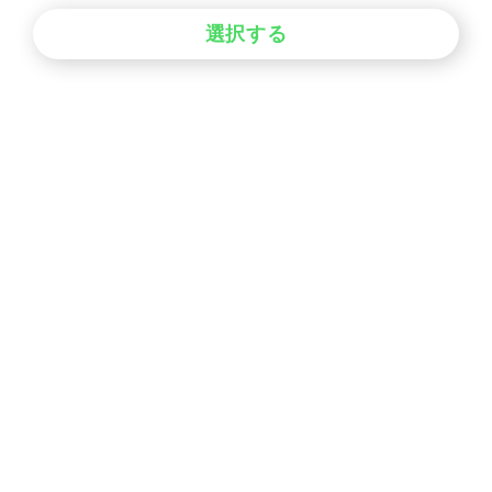
選択する
2025.04.06
2025.04.06
rienda
rienda
植竹玲菜
植竹玲菜
rienda 新宿ルミネエスト
rienda 新宿ルミネエスト
154cm
154cm
みつける
ホーム