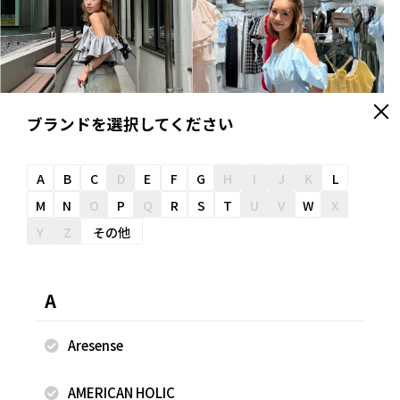
ブランドを選択してください
A
B
C
D
E
F
G
H
I
J
K
L
M
N
O
P
Q
R
S
T
U
V
W
X
Y
Z
その他
2025.07.01
2025.07.01
rienda
rienda
植竹玲菜
植竹玲菜
A
rienda 新宿ルミネエスト
rienda 新宿ルミネエスト
154cm
154cm
Aresense
AMERICAN HOLIC