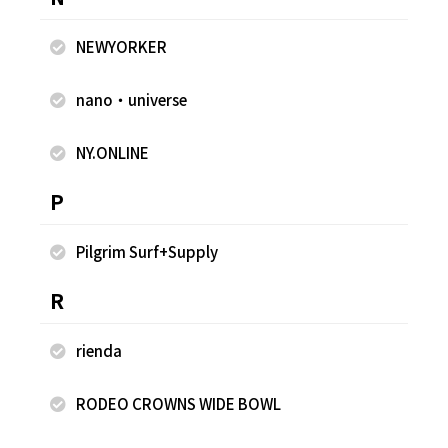
NEWYORKER
nano・universe
2025.07.01
2025.07.01
NY.ONLINE
rienda
rienda
植竹玲菜
植竹玲菜
P
rienda 新宿ルミネエスト
rienda 新宿ルミネエスト
154cm
154cm
Pilgrim Surf+Supply
R
rienda
RODEO CROWNS WIDE BOWL