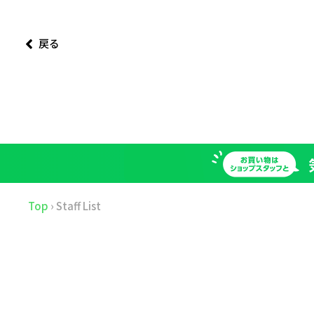
戻る
Top
›
Staff List