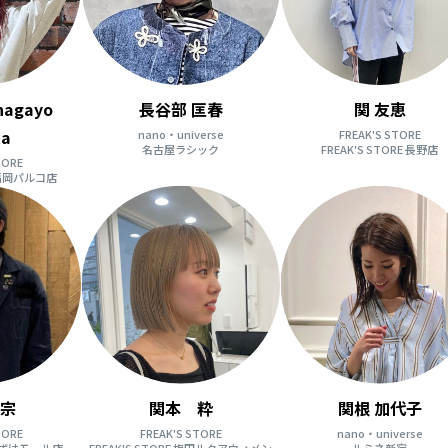
nagayo
長谷部 匡春
関 友恵
ka
nano・universe
FREAK'S STORE
名古屋ラシック
FREAK'S STORE 長野店
TORE
E 福岡パルコ店
大宗
関本 粋
関根 加代子
TORE
FREAK'S STORE
nano・universe
E くずはモール店
FREAK'S STORE 梅田ルクアウィメン
ルミネ新宿