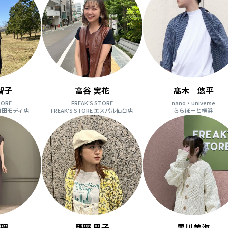
智子
高谷 実花
髙木 悠平
TORE
FREAK'S STORE
nano・universe
E 町田モディ店
FREAK'S STORE エスパル仙台店
ららぽーと横浜
愛理
鷹野 果子
黒川美海