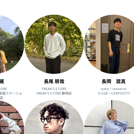
亜
長尾 朋哉
長岡 奨真
TORE
FREAK'S STORE
nano・universe
 柏高島屋ステーショ
FREAK'S STORE 静岡店
ららぽーとEXPOCITY
店