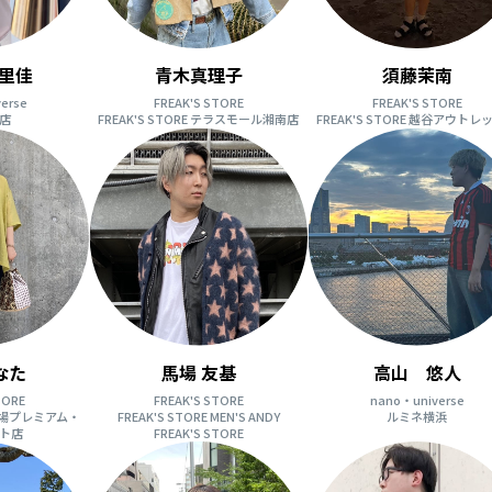
里佳
青木真理子
須藤茉南
erse
FREAK'S STORE
FREAK'S STORE
店
FREAK'S STORE テラスモール湘南店
FREAK'S STORE 越谷アウトレ
なた
馬場 友基
高山 悠人
TORE
FREAK'S STORE
nano・universe
 御殿場プレミアム・
FREAK'S STORE MEN'S ANDY
ルミネ横浜
ト店
FREAK'S STORE