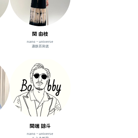
関 由枝
nano・universe
遠鉄百貨店
関端 諒斗
nano・universe
ルミネ新宿