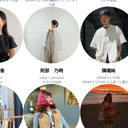
ズ店
静香
阿部 乃明
隅瑠純
se
nano・universe
FREAK'S STORE
se
エスパル仙台
FREAK'S STORE ららぽーと富