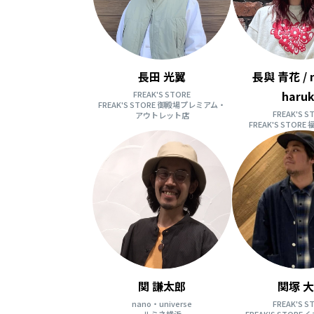
長田 光翼
長與 青花 / 
haru
FREAK'S STORE
FREAK'S STORE 御殿場プレミアム・
FREAK'S S
アウトレット店
FREAK'S STOR
関 謙太郎
関塚 
nano・universe
FREAK'S S
ルミネ横浜
FREAK'S STOR