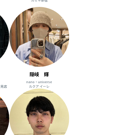
隠岐 輝
nano・universe
士見店
ルクア イーレ