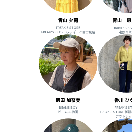
青山 夕莉
青山 恵
FREAK'S STORE
nano・univ
FREAK'S STORE ららぽーと富士見店
遠鉄百貨
飯田 加奈美
香川 ひ
BEAMS BOY
FREAK'S S
ビームス 梅田
FREAK'S STORE
アウトレッ