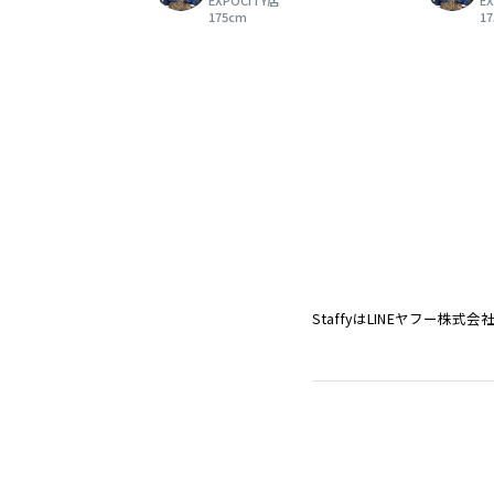
EXPOCITY店
E
175cm
1
StaffyはLINEヤフー