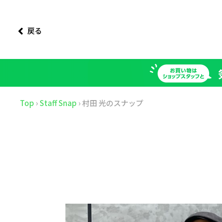
戻る
Top
›
Staff Snap
›
村田 光のスナップ