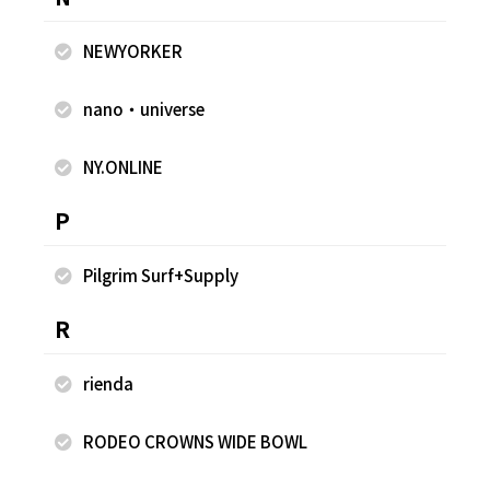
NEWYORKER
nano・universe
NY.ONLINE
2022.05.11
2022.05.10
P
FREAK'S STORE
FREAK'S STORE
村田 光
村田 光
Pilgrim Surf+Supply
FREAK'S STORE ららぽーと
FREAK'S STORE ららぽーと
EXPOCITY店
EXPOCITY店
R
175cm
175cm
rienda
RODEO CROWNS WIDE BOWL