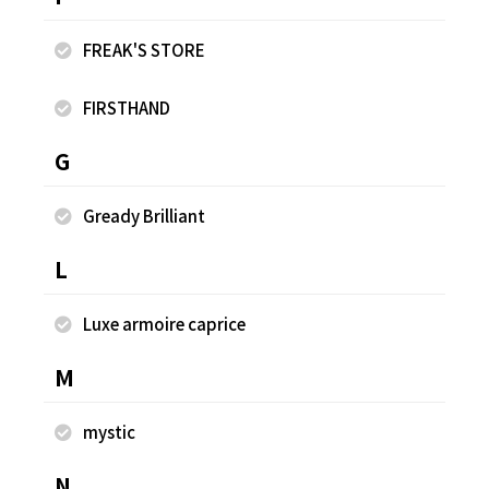
FREAK'S STORE
FIRSTHAND
G
Gready Brilliant
2022.05.21
2022.05.21
L
FREAK'S STORE
FREAK'S STORE
村田 光
村田 光
Luxe armoire caprice
FREAK'S STORE ららぽーと
FREAK'S STORE ららぽーと
EXPOCITY店
EXPOCITY店
175cm
175cm
M
mystic
N