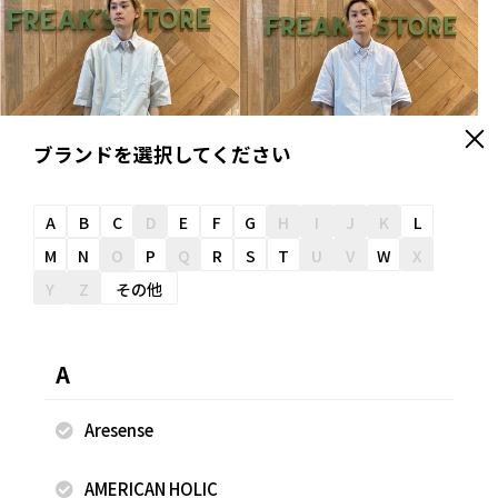
ブランドを選択してください
A
B
C
D
E
F
G
H
I
J
K
L
M
N
O
P
Q
R
S
T
U
V
W
X
Y
Z
その他
2022.07.29
2022.07.23
FREAK'S STORE
FREAK'S STORE
A
村田 光
村田 光
FREAK'S STORE ららぽーと
FREAK'S STORE ららぽーと
EXPOCITY店
EXPOCITY店
Aresense
175cm
175cm
AMERICAN HOLIC