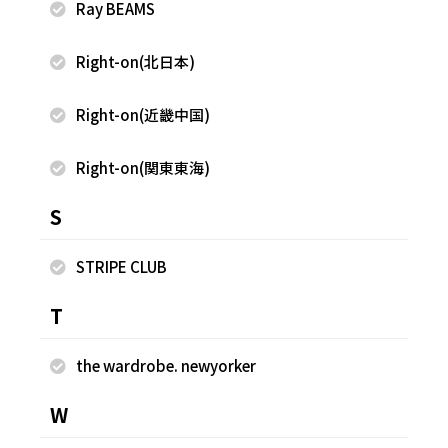
Ray BEAMS
Right-on(北日本)
Right-on(近畿中国)
Right-on(関東東海)
2022.04.16
2022.04.10
FREAK'S STORE
FREAK'S STORE
S
村田 光
村田 光
FREAK'S STORE ららぽーと
FREAK'S STORE ららぽーと
EXPOCITY店
EXPOCITY店
STRIPE CLUB
175cm
175cm
T
the wardrobe. newyorker
W