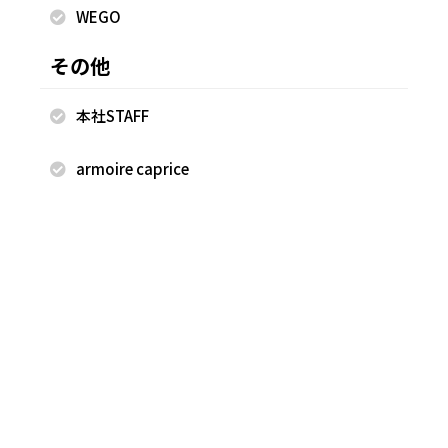
WEGO
その他
本社STAFF
2025.10.08
2025.09.30
armoire caprice
FREAK'S STORE
FREAK'S STORE
古越 早香
古越 早香
FREAK'S STORE 軽井沢プリンス
FREAK'S STORE 軽井沢プリンス
ショッピングプラザ店
ショッピングプラザ店
160cm
160cm