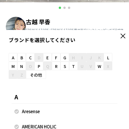
古越 早香
FREAK'S STORE / FREAK'S STORE 軽井沢プリンスショッピングプラザ店
160cm
ブランドを選択してください
＼ スタッフオススメ情報が届く ／
友だち追加
A
B
C
D
E
F
G
H
I
J
K
L
M
N
O
P
Q
R
S
T
U
V
W
X
Y
Z
その他
スナップのコメント
＝＝＝＝＝＝＝＝＝＝＝＝＝＝＝＝＝＝ ※掲載画像の商品の
A
色味は、屋外や屋内の光の照射や角度により実物と色味が異
なる場合がございます。 ★フリークス ストアを運営するデ
Aresense
イトナ・インターナショナルのLINE公式アカウント★ 以下
のリンクから最新情報配信！是非お友達追加お願いしま
AMERICAN HOLIC