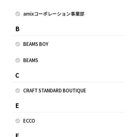
す！！ https://line.me/R/ti/p/@874veapo
amixコーポレーション事業部
B
着用商品
BEAMS BOY
BEAMS
C
CRAFT STANDARD BOUTIQUE
E
ECCO
F