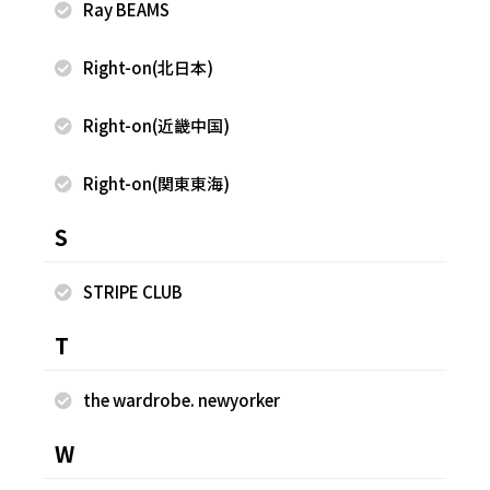
Ray BEAMS
Right-on(北日本)
Right-on(近畿中国)
Right-on(関東東海)
2025.10.08
2025.10.08
FREAK'S STORE
FREAK'S STORE
S
古越 早香
古越 早香
FREAK'S STORE 軽井沢プリンス
FREAK'S STORE 軽井沢プリンス
STRIPE CLUB
ショッピングプラザ店
ショッピングプラザ店
160cm
160cm
T
the wardrobe. newyorker
W