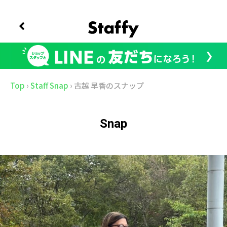
Top
›
Staff Snap
›
古越 早香のスナップ
Snap