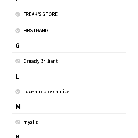
FREAK'S STORE
FIRSTHAND
G
ニット ワイド イージーパンツ【限定展開】
ラ
定
Gready Brilliant
¥2,395
¥2
L
Luxe armoire caprice
同じスタッフのスナップ
M
mystic
N