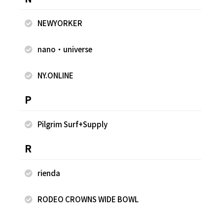
NEWYORKER
nano・universe
NY.ONLINE
P
2025.10.08
2025.10.08
FREAK'S STORE
FREAK'S STORE
Pilgrim Surf+Supply
古越 早香
古越 早香
FREAK'S STORE 軽井沢プリンス
FREAK'S STORE 軽井沢プリンス
R
ショッピングプラザ店
ショッピングプラザ店
160cm
160cm
rienda
RODEO CROWNS WIDE BOWL