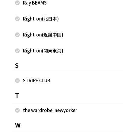
Ray BEAMS
Right-on(北日本)
Right-on(近畿中国)
Right-on(関東東海)
2025.10.08
2025.10.08
FREAK'S STORE
FREAK'S STORE
S
古越 早香
古越 早香
FREAK'S STORE 軽井沢プリンス
FREAK'S STORE 軽井沢プリンス
STRIPE CLUB
ショッピングプラザ店
ショッピングプラザ店
160cm
160cm
T
the wardrobe. newyorker
W