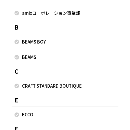
す！！ https://line.me/R/ti/p/@874veapo
amixコーポレーション事業部
B
着用商品
BEAMS BOY
BEAMS
C
CRAFT STANDARD BOUTIQUE
E
ECCO
F