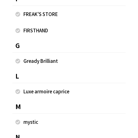
FREAK'S STORE
FIRSTHAND
G
ヘビー ワッフル メロー ハイネック ニット【限定
別
展開】
Gready Brilliant
¥4
¥3,245
L
Luxe armoire caprice
同じスタッフのスナップ
M
mystic
N