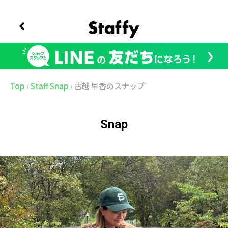
Top
›
Staff Snap
›
古越 早香のスナップ
Snap