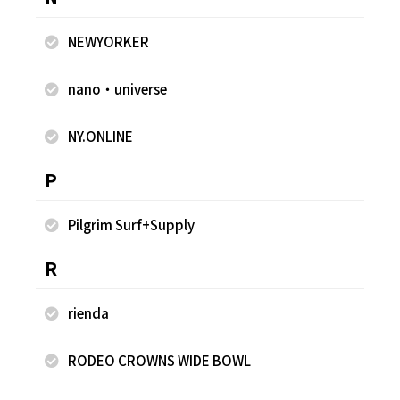
NEWYORKER
nano・universe
NY.ONLINE
P
2025.10.08
2025.10.08
FREAK'S STORE
FREAK'S STORE
Pilgrim Surf+Supply
古越 早香
古越 早香
FREAK'S STORE 軽井沢プリンス
FREAK'S STORE 軽井沢プリンス
R
ショッピングプラザ店
ショッピングプラザ店
160cm
160cm
rienda
RODEO CROWNS WIDE BOWL