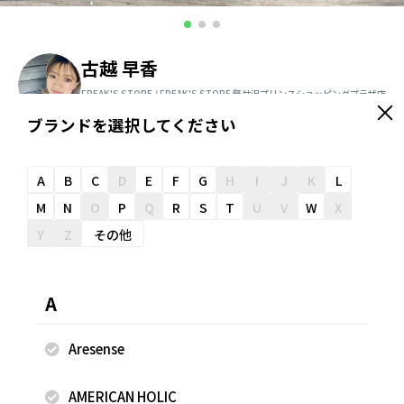
古越 早香
FREAK'S STORE / FREAK'S STORE 軽井沢プリンスショッピングプラザ店
160cm
ブランドを選択してください
＼ スタッフオススメ情報が届く ／
友だち追加
A
B
C
D
E
F
G
H
I
J
K
L
M
N
O
P
Q
R
S
T
U
V
W
X
Y
Z
その他
スナップのコメント
＝＝＝＝＝＝＝＝＝＝＝＝＝＝＝＝＝＝ ※掲載画像の商品の
A
色味は、屋外や屋内の光の照射や角度により実物と色味が異
なる場合がございます。 ★フリークス ストアを運営するデ
Aresense
イトナ・インターナショナルのLINE公式アカウント★ 以下
のリンクから最新情報配信！是非お友達追加お願いしま
AMERICAN HOLIC