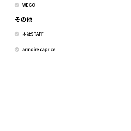
WEGO
その他
本社STAFF
2025.10.08
2025.09.30
armoire caprice
FREAK'S STORE
FREAK'S STORE
古越 早香
古越 早香
FREAK'S STORE 軽井沢プリンス
FREAK'S STORE 軽井沢プリンス
ショッピングプラザ店
ショッピングプラザ店
160cm
160cm