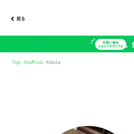
戻る
Top
›
Staff List
›
Kikuta