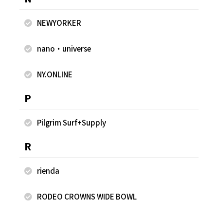
NEWYORKER
nano・universe
NY.ONLINE
2023.11.25
2023.11.25
P
nano・universe
nano・universe
yuki
yuki
Pilgrim Surf+Supply
西宮ガーデンズ
西宮ガーデンズ
152cm
152cm
R
rienda
RODEO CROWNS WIDE BOWL