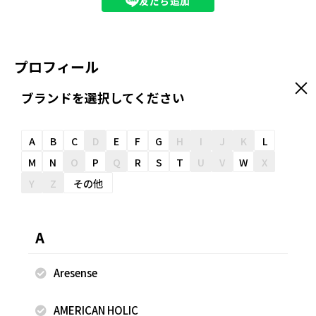
友だち追加
プロフィール
ブランドを選択してください
●1989 ●着用サイズ 36・Ⅰ ●足のサイズ 23.5cm 二の腕・
お腹～腰回りをカバーできるアイテム選びが多め。 シンプル
なスタイリングが好きです。
A
B
C
D
E
F
G
H
I
J
K
L
M
N
O
P
Q
R
S
T
U
V
W
X
身長
Y
Z
その他
152cm
A
yukiさんのスナップ
Aresense
AMERICAN HOLIC