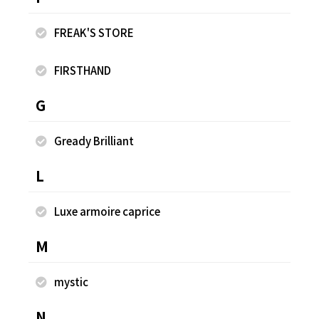
FREAK'S STORE
FIRSTHAND
G
Gready Brilliant
2023.12.14
2023.11.25
nano・universe
nano・universe
L
yuki
yuki
Luxe armoire caprice
西宮ガーデンズ
西宮ガーデンズ
152cm
152cm
M
mystic
N