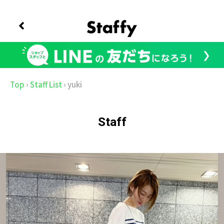
Top
›
Staff List
›
yuki
Staff