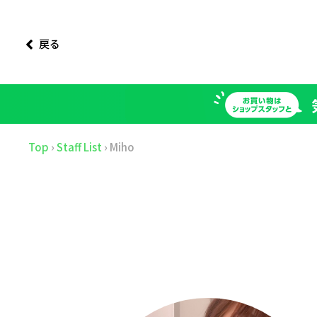
戻る
Top
›
Staff List
›
Miho