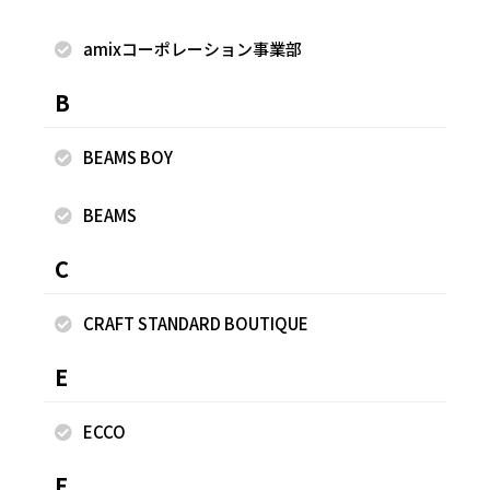
ARATAさんのスナップ
amixコーポレーション事業部
B
もっと見る
BEAMS BOY
BEAMS
C
StaffyはLINEヤフー株式会社の協力のもと、STAFF STARTを運営する株式会
CRAFT STANDARD BOUTIQUE
社バニッシュ・スタンダードが運営しているサービスです
E
LINEヤフー株式会社
STAFF START
ECCO
運営会社
プライバシーポリシー
© LINE STAFF START All Rights Reserved
みつける
ホーム
F