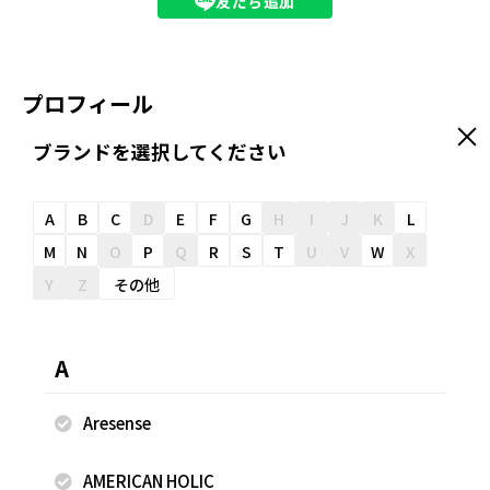
友だち追加
プロフィール
ブランドを選択してください
FREAK'SSTORE ららぽーと愛知東郷町店 身長:165cm 足サ
イズ26〜26.5 スタイリングをご覧頂き、ありがとうござい
ます。 綺麗めからカジュアルまで幅広く着用します！ リモ
A
B
C
D
E
F
G
H
I
J
K
L
ートショッピングにて、ご接客させて頂くことも可能です！
M
N
O
P
Q
R
S
T
U
V
W
X
下記URLよりぜひご利用ください！！
Y
Z
その他
https://airrsv.net/freaksstoretougoucyo/calendar
A
身長
165cm
Aresense
AMERICAN HOLIC