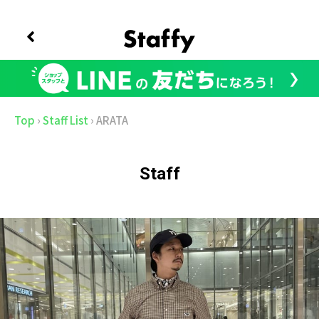
Top
›
Staff List
›
ARATA
Staff