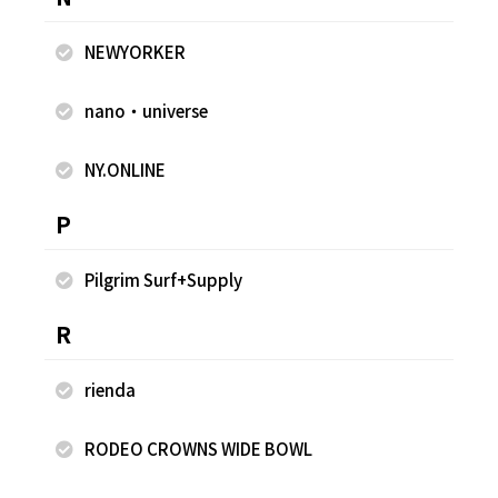
NEWYORKER
nano・universe
2025.10.08
2025.10.08
NY.ONLINE
FREAK'S STORE
FREAK'S STORE
古越 早香
古越 早香
P
FREAK'S STORE 軽井沢プリンス
FREAK'S STORE 軽井沢プリンス
ショッピングプラザ店
ショッピングプラザ店
160cm
160cm
Pilgrim Surf+Supply
R
rienda
RODEO CROWNS WIDE BOWL