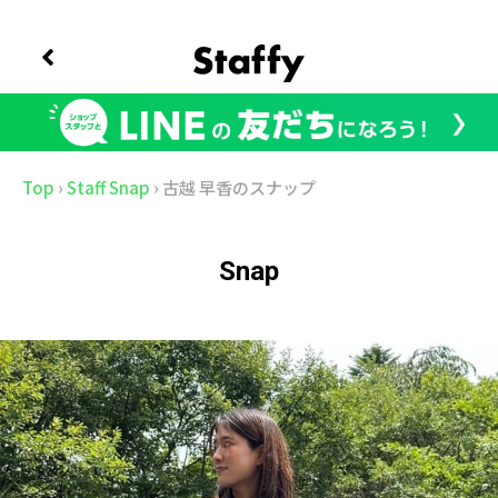
Top
›
Staff Snap
›
古越 早香のスナップ
Snap