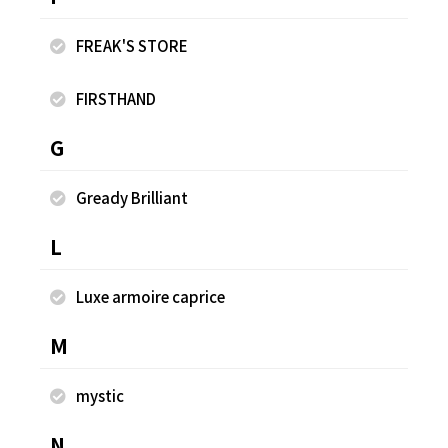
FREAK'S STORE
FIRSTHAND
Wednesday photo Tシャツ
別
G
¥2,497
¥7
Gready Brilliant
L
同じスタッフのスナップ
Luxe armoire caprice
M
mystic
N