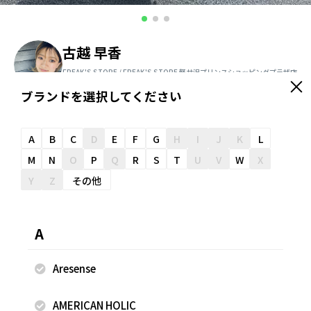
古越 早香
FREAK'S STORE / FREAK'S STORE 軽井沢プリンスショッピングプラザ店
160cm
ブランドを選択してください
＼ スタッフオススメ情報が届く ／
友だち追加
A
B
C
D
E
F
G
H
I
J
K
L
M
N
O
P
Q
R
S
T
U
V
W
X
Y
Z
その他
スナップのコメント
※安全を考慮した上で撮影をしております。 ※こちらの商品
A
は店舗及びwebstoreにてお取り扱いしております。是非ご
覧ください。 ※掲載画像の商品の色味は、屋外や屋内の光の
Aresense
照射や角度により実物と色味が異なる場合がございます。
AMERICAN HOLIC