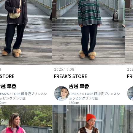
8
2025.10.08
20
 STORE
FREAK'S STORE
FR
古越 早香
古越 早香
REAK'S STORE 軽井沢プリンスシ
FREAK'S STORE 軽井沢プリンスシ
ッピングプラザ店
ョッピングプラザ店
60cm
160cm