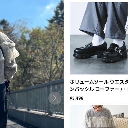
ボリュームソール ウエス
ンバックル ローファー / 
ンクシューズ [23~28cm]
¥3,498
【限定展開】