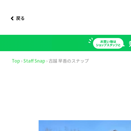
戻る
Top
›
Staff Snap
›
古越 早香のスナップ