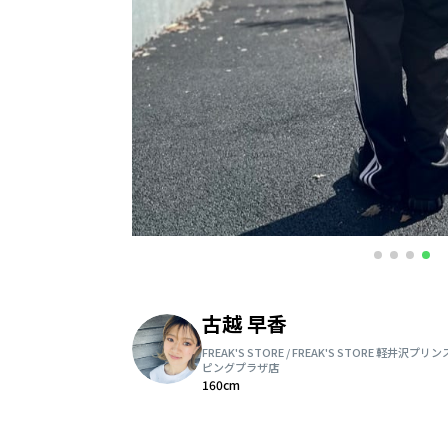
古越 早香
FREAK'S STORE / FREAK'S STORE 軽井沢プ
ピングプラザ店
160cm