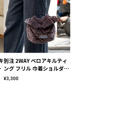
キ
別注 2WAY ベロアキルティ
ング フリル 巾着ショルダー
バッグ
¥3,300