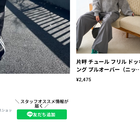
片畔 チュール フリル ドッ
ング プルオーバー（ニッ
ト）
¥2,475
＼ スタッフオススメ情報が
届く ／
リンスショッ
友だち追加