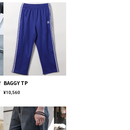
タ
BAGGY TP
モ
¥10,560