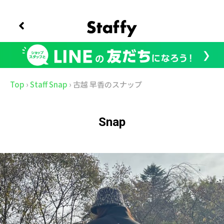
Top
›
Staff Snap
›
古越 早香のスナップ
Snap