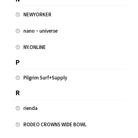
NEWYORKER
nano・universe
NY.ONLINE
2025.10.08
2025.10.08
FREAK'S STORE
FREAK'S STORE
P
古越 早香
古越 早香
FREAK'S STORE 軽井沢プリンス
FREAK'S STORE 軽井沢プリンス
Pilgrim Surf+Supply
ショッピングプラザ店
ショッピングプラザ店
160cm
160cm
R
rienda
RODEO CROWNS WIDE BOWL