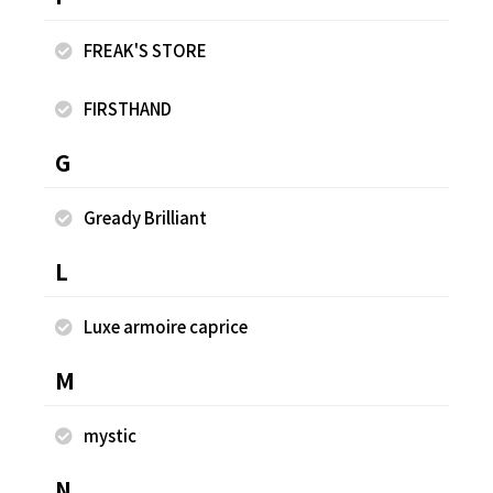
FREAK'S STORE
FIRSTHAND
ファーハット
別
開
G
¥1,339
¥7
Gready Brilliant
L
同じスタッフのスナップ
Luxe armoire caprice
M
mystic
N