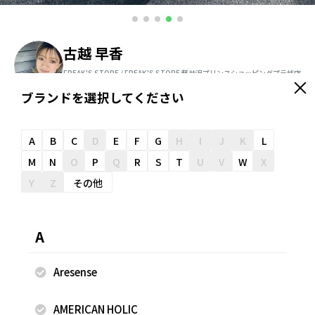
古越 早香
FREAK'S STORE / FREAK'S STORE 軽井沢プリンスショッピングプラザ店
160cm
ブランドを選択してください
＼ スタッフオススメ情報が届く ／
友だち追加
A
B
C
D
E
F
G
H
I
J
K
L
M
N
O
P
Q
R
S
T
U
V
W
X
Y
Z
その他
スナップのコメント
※安全を考慮した上で撮影をしております。 ※こちらの商品
A
は店舗及びwebstoreにてお取り扱いしております。是非ご
覧ください。 ※掲載画像の商品の色味は、屋外や屋内の光の
Aresense
照射や角度により実物と色味が異なる場合がございます。
AMERICAN HOLIC